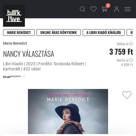
0
MARIE BENEDICT
ONLINE ÁRAS KÖNYVEINK
A LIBRI KIADÓ KÍNÁLATA
RE
Online ár:
Marie Benedict
3 759 Ft
NANCY VÁLASZTÁSA
Borító ár:
Libri Kiadó | 2023 | Fordító: Svoboda Róbert |
4 699 Ft
kartonált | 432 oldal
Készlet
Készleten