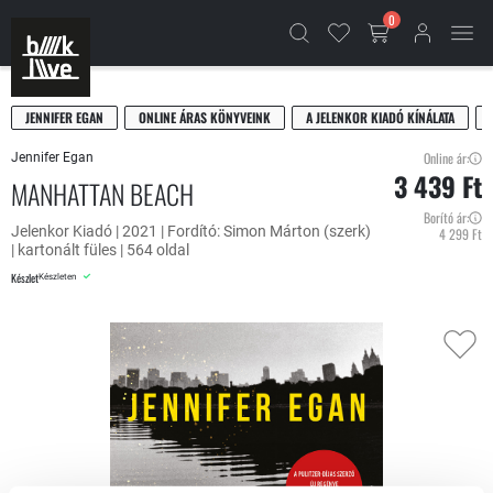
0
JENNIFER EGAN
ONLINE ÁRAS KÖNYVEINK
A JELENKOR KIADÓ KÍNÁLATA
Online ár:
Jennifer Egan
3 439 Ft
MANHATTAN BEACH
Borító ár:
Jelenkor Kiadó | 2021 | Fordító: Simon Márton (szerk)
4 299 Ft
| kartonált füles | 564 oldal
Készlet
Készleten