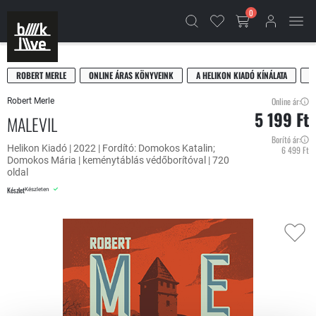
0
ROBERT MERLE
ONLINE ÁRAS KÖNYVEINK
A HELIKON KIADÓ KÍNÁLATA
R
Online ár:
Robert Merle
5 199 Ft
MALEVIL
Borító ár:
Helikon Kiadó | 2022 | Fordító: Domokos Katalin;
6 499 Ft
Domokos Mária | keménytáblás védőborítóval | 720
oldal
Készlet
Készleten