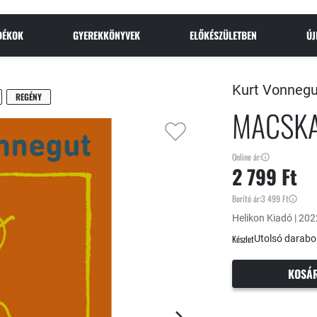
NDÉKOK
GYEREKKÖNYVEK
ELŐKÉSZÜLETBEN
Ú
Kurt Vonnegu
REGÉNY
MACSKA
Online ár:
2 799 Ft
Borító ár:
3 499 Ft
Helikon Kiadó | 2022
Készlet
Utolsó darabo
KOSÁ