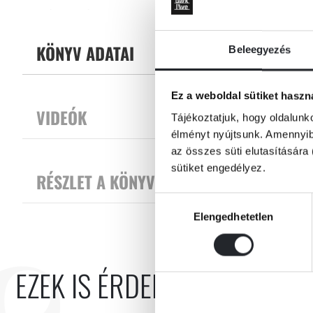
Egy szó mint száz: a Macskabölcső a XX. század egyik legfontosabb iro
Tovább
KÖNYV ADATAI
Beleegyezés
KURT VONNEGUT (1922-2007) amerikai regényíró és esszéista, a 20. sz
Ez a weboldal sütiket haszn
amerikai irodalom kultikus figurája. Műveivel az ötvenes években mutat
VIDEÓK
számú vágóhíd (1969) hozta meg számára, sikere azóta is töretlen. Kime
Tájékoztatjuk, hogy oldalunk
társadalomkritikáján, kíméletlen őszinteségén és szarkasztikus - vagy
élményt nyújtsunk. Amennyibe
az összes süti elutasítására 
sütiket engedélyez.
RÉSZLET A KÖNYVBŐL
Hozzájárulás
Elengedhetetlen
kiválasztása
EZEK IS ÉRDEKELHETNEK