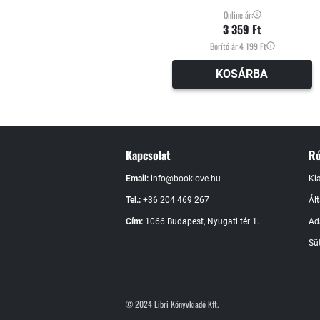
Online ár:
3 359 Ft
Borító ár:
4 199 Ft
KOSÁRBA
Kapcsolat
Ró
Email:
info@booklove.hu
Ki
Tel.:
+36 204 469 267
Ál
Cím:
1066 Budapest, Nyugati tér 1.
Ad
Süt
© 2024 Libri Könyvkiadó Kft.