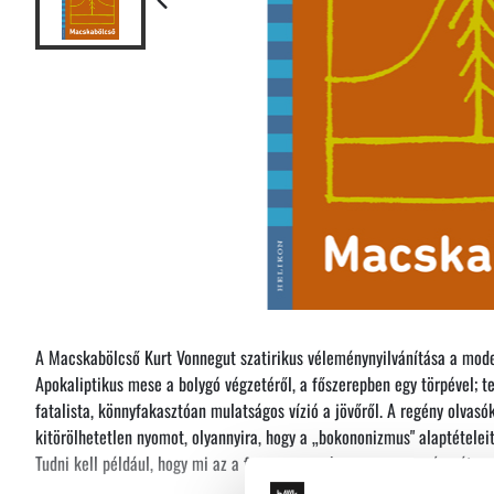
A Macskabölcső Kurt Vonnegut szatirikus véleménynyilvánítása a mode
Apokaliptikus mese a bolygó végzetéről, a főszerepben egy törpével; te
fatalista, könnyfakasztóan mulatságos vízió a jövőről. A regény olvas
kitörölhetetlen nyomot, olyannyira, hogy a „bokononizmus" alaptételeit 
Tudni kell például, hogy mi az a foma, vagy a karasz, vagy a vámpéter.