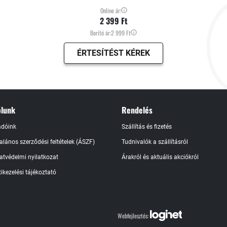
Online ár:
2 399 Ft
Borító ár:
2 999 Ft
ÉRTESÍTÉST KÉREK
lunk
Rendelés
adóink
Szállítás és fizetés
talános szerződési feltételek (ÁSZF)
Tudnivalók a szállításról
atvédelmi nyilatkozat
Árakról és aktuális akciókról
ikezelési tájékoztató
Webfejlesztés: