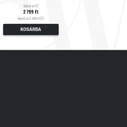
Online ár:
2 799 Ft
Borító ár:
3 499 Ft
KOSÁRBA