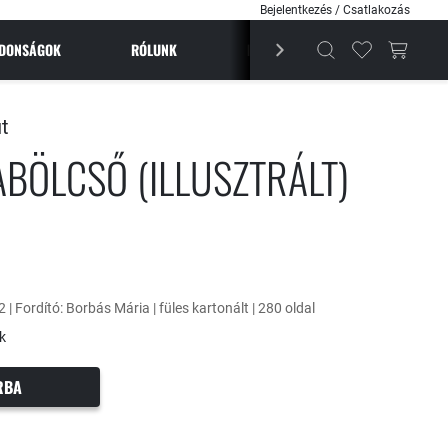
Bejelentkezés / Csatlakozás
JDONSÁGOK
RÓLUNK
BESTSELLEREK
MAGAZI
t
BÖLCSŐ (ILLUSZTRÁLT)
 | Fordító: Borbás Mária | füles kartonált | 280 oldal
k
RBA