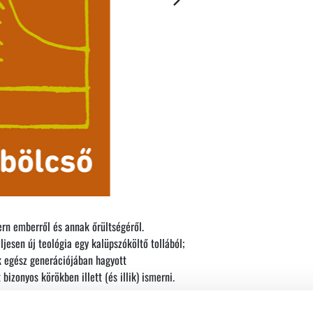
rn emberről és annak őrültségéről.
ljesen új teológia egy kalüpszóköltő tollából;
ók egész generációjában hagyott
bizonyos körökben illett (és illik) ismerni.