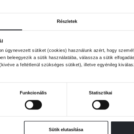
dalmi alkotása.
Részletek
ázad egyik legnagyobb hatású alkotója, az
ál
kozott be, de az igazi áttörést Az ötös
ríthetetlen fantáziáján, őrült ötletein,
on úgynevezett sütiket (cookies) használunk azért, hogy személy
 fekete - humorán generációk nőttek fel.
n beleegyezik a sütik használatába, válassza a sütik elfogadás
(kivéve a feltétlenül szükséges sütiket), illetve egyénileg kivála
Funkcionális
Statisztikai
Sütik elutasítása