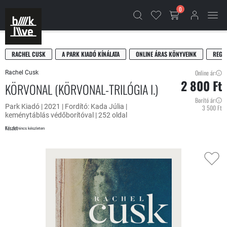
0
RACHEL CUSK
A PARK KIADÓ KÍNÁLATA
ONLINE ÁRAS KÖNYVEINK
REGÉ
Online ár:
Rachel Cusk
2 800 Ft
KÖRVONAL (KÖRVONAL-TRILÓGIA I.)
Borító ár:
Park Kiadó | 2021 | Fordító: Kada Júlia |
3 500 Ft
keménytáblás védőborítóval | 252 oldal
Készlet
nincs készleten