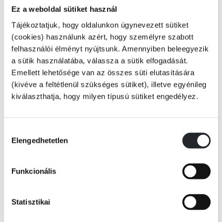
„Közel kell maradni a dolgok kontúrjához, közel hozzájuk, de kívül
Ez a weboldal sütiket használ
rajtuk, ahogy egy fecske követi a táj vonalait, kirajzolja őket, de nem
Tájékoztatjuk, hogy oldalunkon úgynevezett sütiket
száll le soha.”
(cookies) használunk azért, hogy személyre szabott
felhasználói élményt nyújtsunk. Amennyiben beleegyezik
a sütik használatába, válassza a sütik elfogadását.
Emellett lehetősége van az összes süti elutasítására
(kivéve a feltétlenül szükséges sütiket), illetve egyénileg
Tovább
kiválaszthatja, hogy milyen típusú sütiket engedélyez.
A Körvonal regény tíz beszélgetésben. Egy frissen elvált írónő Athénba
KÖNYV ADATAI
repül, ahol egy kreatívírás-kurzuson tanít. Kollégákkal, régi
ismerősökkel, idegenekkel találkozik: csak egy-egy villanásra jelennek
Hozzájárulás
meg egymás életében, beszélgetéseik egyszerre esetlegesek és
Elengedhetetlen
kiválasztása
VIDEÓK
sorsfordítók. Talán épp a köztük lévő távolság, a folytatás
lehetetlensége miatt engedik meg maguknak, hogy őszintén,
Funkcionális
madártávlatból vessenek számot az életükkel az abszurd apróságoktól a
nagy válságokig. Ezek a keresetlen, útkereső beszélgetések rajzolják ki
RÉSZLET A KÖNYVBŐL
Cusk érzékeny elbeszélőjének alakját, aki jelenlétével figyelni, látni
Statisztikai
tanít.