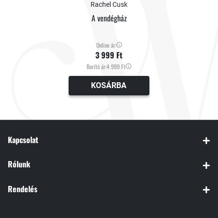
Rachel Cusk
A vendégház
A második kötet, a Tranzit, 2021 őszén, a harmadik, Babérok, 2022
Online ár:
tavaszán jelenik meg.
3 999 Ft
Borító ár:
4 999 Ft
KOSÁRBA
Kapcsolat
Rólunk
Rendelés