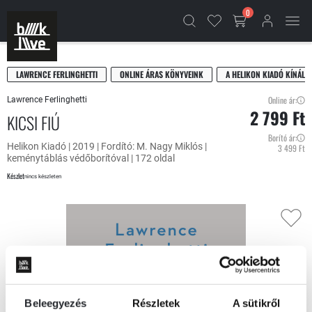
0
LAWRENCE FERLINGHETTI
ONLINE ÁRAS KÖNYVEINK
A HELIKON KIADÓ KÍNÁLAT
Online ár:
Lawrence Ferlinghetti
2 799 Ft
KICSI FIÚ
Borító ár:
Helikon Kiadó | 2019 | Fordító: M. Nagy Miklós |
3 499 Ft
keménytáblás védőborítóval | 172 oldal
Készlet
nincs készleten
Beleegyezés
Részletek
A sütikről