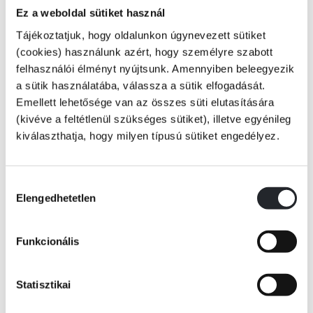
Van úgy, hogy a politika erősebb a poétikánál - erre a keserű belátásra
Ez a weboldal sütiket használ
jut a Generation P főszereplője, Babilen Tatarszkij, aki eredetileg
Tájékoztatjuk, hogy oldalunkon úgynevezett sütiket
költőnek készült, ám a Szovjetunió összeomlása ráébresztette, hogy
(cookies) használunk azért, hogy személyre szabott
Oroszországban valójában nincsen semmiféle „örökkévalóság", amire
felhasználói élményt nyújtsunk. Amennyiben beleegyezik
épkézláb lírát építeni lehetne. Kiábrándult hősünk ezért jobb híján a
a sütik használatába, válassza a sütik elfogadását.
marketingipar zsoldjába áll, hogy a Nyugatról beözönlő árucikkek
Emellett lehetősége van az összes süti elutasítására
szlogenjeit az orosz néplélekhez igazítsa. Tatarszkij a Jelcin-éra
(kivéve a feltétlenül szükséges sütiket), illetve egyénileg
Tovább
zűrzavaros viszonyai közepette igyekszik megtalálni útját a reklámipar
kiválaszthatja, hogy milyen típusú sütiket engedélyez.
csúcsára, hogy maga is azon újorosz démiurgoszok egyikévé váljon, akik
KÖNYV ADATAI
jó pénzért napról napra átformálják az egyszerű tévénézők tudatát...
Hozzájárulás
Elengedhetetlen
kiválasztása
VIDEÓK
Funkcionális
RÉSZLET A KÖNYVBŐL
Statisztikai