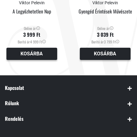
Viktor Pelevin
Viktor Pelevin
A Legyőzhetetlen Nap
Gyengéd Érintések Művészete
Online ár:
Online ár:
3 999 Ft
3 039 Ft
Borító ár:
4 999 Ft
Borító ár:
3 799 Ft
KOSÁRBA
KOSÁRBA
Kapcsolat
Rólunk
Rendelés