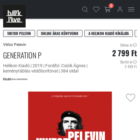
0
VIKTOR PELEVIN
ONLINE ÁRAS KÖNYVEINK
A HELIKON KIADÓ KÍNÁLATA
Online ár:
Viktor Pelevin
2 799 Ft
GENERATION P
Borító ár:
Helikon Kiadó | 2019 | Fordító: Csízik Ágnes |
3 499 Ft
keménytáblás védőborítóval | 384 oldal
Készlet
nincs készleten