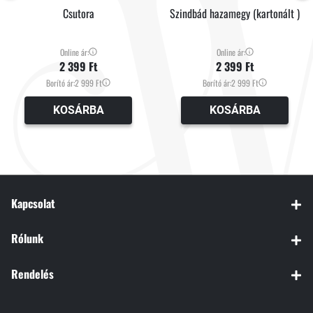
Csutora
Szindbád hazamegy (kartonált )
Online ár:
Online ár:
2 399 Ft
2 399 Ft
Borító ár:
2 999 Ft
Borító ár:
2 999 Ft
KOSÁRBA
KOSÁRBA
Kapcsolat
Rólunk
Rendelés