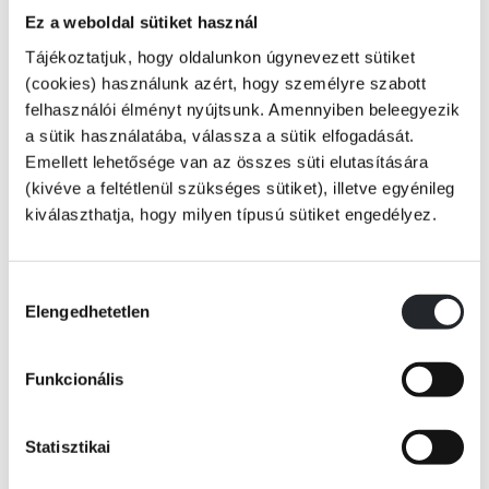
Márai Sándornak számos önálló írása van a borról, ilyen a már
Ez a weboldal sütiket használ
klasszikussá vált Magyar borok című, de az olyan híres műveiben, mint a
Tájékoztatjuk, hogy oldalunkon úgynevezett sütiket
Füves könyv vagy a Szindbád hazamegy vagy a Teljes Napló is sok helyütt
(cookies) használunk azért, hogy személyre szabott
előbukkan. Mint egy olyan téma, mely elválaszthatatlan Márai Sándortól
felhasználói élményt nyújtsunk. Amennyiben beleegyezik
íróként és emberként egyaránt. A Boros könyv a Helikon Kiadó
a sütik használatába, válassza a sütik elfogadását.
gondozásában egy új sorozat részeként jelenik meg, melyben Márai
Emellett lehetősége van az összes süti elutasítására
életbölcsességeit olvashatjuk. A sorozat köteteit Kő Boldizsár
(kivéve a feltétlenül szükséges sütiket), illetve egyénileg
Tovább
csodálatos illusztrációi díszítik.
kiválaszthatja, hogy milyen típusú sütiket engedélyez.
KÖNYV ADATAI
Hozzájárulás
Elengedhetetlen
kiválasztása
VIDEÓK
Funkcionális
RÉSZLET A KÖNYVBŐL
Statisztikai