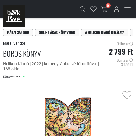
0
MÁRAI SÁNDOR
ONLINE ÁRAS KÖNYVEINK
A HELIKON KIADÓ KÍNÁLATA
R
Online ár:
Márai Sándor
2 799 Ft
BOROS KÖNYV
Borító ár:
Helikon Kiadó | 2022 | keménytáblás védőborítóval |
3 499 Ft
168 oldal
Készlet
Készleten