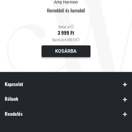
Amy Harmon
Amy Harmon kötete egyszerre izgalmas detektívregény és romantikus
Homokból és hamuból
történet, amelyben végig izgulhatunk a szereplők sikeréért és azért,
hogy ne csak az elkövető kilétére derüljön fény, de Dani és Malone is
Online ár:
egymásra találjanak.
3 999 Ft
Borító ár:
4 999 Ft
KOSÁRBA
Kapcsolat
Rólunk
Rendelés