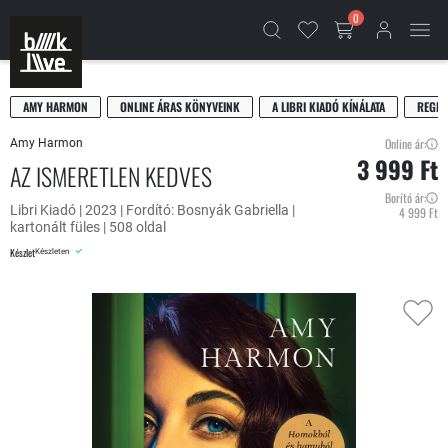
0
AMY HARMON
ONLINE ÁRAS KÖNYVEINK
A LIBRI KIADÓ KÍNÁLATA
REGÉN
Online ár:
Amy Harmon
3 999 Ft
AZ ISMERETLEN KEDVES
Borító ár:
Libri Kiadó | 2023 | Fordító: Bosnyák Gabriella |
4 999 Ft
kartonált füles | 508 oldal
Készlet
Készleten