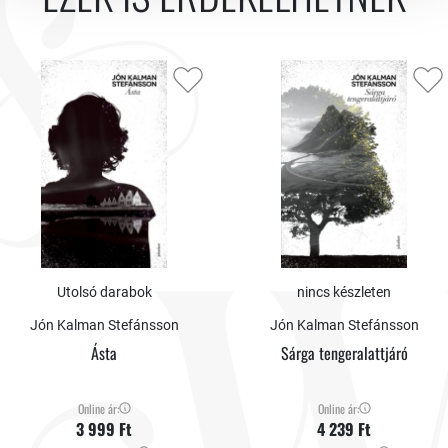
Utolsó darabok
nincs készleten
Jón Kalman Stefánsson
Jón Kalman Stefánsson
Ásta
Sárga tengeralattjáró
Online ár:
Online ár:
3 999 Ft
4 239 Ft