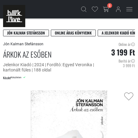
0
JÓN KALMAN STEFÁNSSON
ONLINE ÁRAS KÖNYVEINK
A JELENKOR KIADÓ KÍNÁ
Online ár:
Jón Kalman Stefánsson
3 199 Ft
ÁRKOK AZ ESŐBEN
Borító ár:
Jelenkor Kiadó | 2024 | Fordító: Egyed Veronika |
3 999 Ft
kartonált füles | 188 oldal
Készlet
Készleten