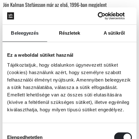
Jón Kalman Stefánsson már az első, 1996-ban megjelent
prózakötetében is Izland nyugati fjordjainak tájaira vezet bennünket.
Lazán összefüggő novellái a helyiek valószerűtlen, a technológia és a
csodák határvidékén játszódó hétköznapjait mutatja be. Errefelé
Beleegyezés
Részletek
A sütikről
eseményszámba megy, ha a horizonton feltűnik egy autó, vagy
megérkezik Björn új bálázógépe; a szomszédok távcsövön át követik az
elszabadult bikát; a magányosan gyászoló gazda a nappal paripává
Tovább
Ez a weboldal sütiket használ
változó trollasszonnyal hál; vagy ha egy gazda a fjordok csendjének
súlya alatt hallani kezdi, ahogy susognak a felhők, mint a száraz széna,
KÖNYV ADATAI
Tájékoztatjuk, hogy oldalunkon úgynevezett sütiket
és csikorognak, mikor kettészeli őket a hegycsúcs.
(cookies) használunk azért, hogy személyre szabott
felhasználói élményt nyújtsunk. Amennyiben beleegyezik
Stefánsson cinkos mosollyal el-eltűnődve forgatja kezében a valóság
a sütik használatába, válassza a sütik elfogadását.
VIDEÓK
legjellemzőbb kicsiségeit, míg ki nem bomlanak belőlük a
Emellett lehetősége van az összes süti elutasítására
mindannyiunknak ismerős fájdalmak és drámák. És akkor megállunk, és
(kivéve a feltétlenül szükséges sütiket), illetve egyénileg
mi is feltesszük a kérdést: "van-e szomorúbb, mint az árkok az esőben?"
kiválaszthatja, hogy milyen típusú sütiket engedélyez.
RÉSZLET A KÖNYVBŐL
Hozzájárulás
Elengedhetetlen
kiválasztása