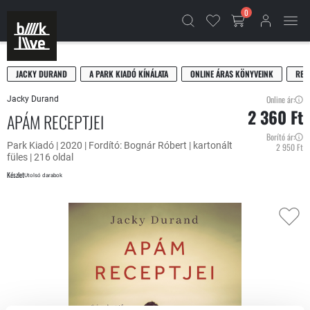
0
JACKY DURAND
A PARK KIADÓ KÍNÁLATA
ONLINE ÁRAS KÖNYVEINK
REG
Online ár:
Jacky Durand
2 360 Ft
APÁM RECEPTJEI
Borító ár:
Park Kiadó | 2020 | Fordító: Bognár Róbert | kartonált
2 950 Ft
füles | 216 oldal
Készlet
Utolsó darabok