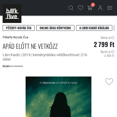
0
PÉTERFY-NOVÁK ÉVA
ONLINE ÁRAS KÖNYVEINK
A LIBRI KIADÓ KÍNÁLATA
Online ár:
Péterfy-Novák Éva
2 799 Ft
APÁD ELŐTT NE VETKŐZZ
Borító ár:
Libri Kiadó | 2019 | keménytáblás védőborítóval | 216
3 499 Ft
oldal
Készlet
nincs készleten