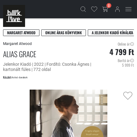
0
MARGARET ATWOOD
ONLINE ÁRAS KÖNYVEINK
A JELENKOR KIADÓ KÍNÁLATA
Online ár:
Margaret Atwood
4 799 Ft
ALIAS GRACE
Borító ár:
Jelenkor Kiadó | 2022 | Fordító: Csonka Ágnes |
5 999 Ft
kartonált füles | 772 oldal
Készlet
Utolsó darabok