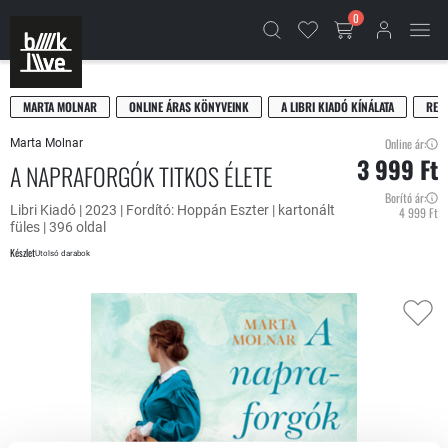
0
MARTA MOLNAR
ONLINE ÁRAS KÖNYVEINK
A LIBRI KIADÓ KÍNÁLATA
REG
Online ár:
Marta Molnar
3 999 Ft
A NAPRAFORGÓK TITKOS ÉLETE
Borító ár:
Libri Kiadó | 2023 | Fordító: Hoppán Eszter | kartonált
4 999 Ft
füles | 396 oldal
Készlet
Utolsó darabok