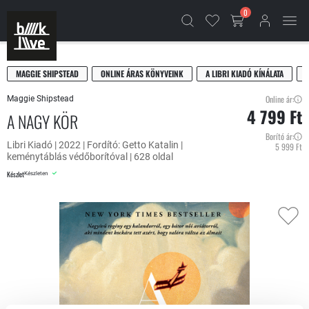
0
MAGGIE SHIPSTEAD
ONLINE ÁRAS KÖNYVEINK
A LIBRI KIADÓ KÍNÁLATA
Online ár:
Maggie Shipstead
4 799 Ft
A NAGY KÖR
Borító ár:
Libri Kiadó | 2022 | Fordító: Getto Katalin |
5 999 Ft
keménytáblás védőborítóval | 628 oldal
Készlet
Készleten