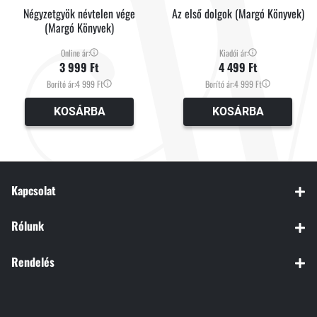
Négyzetgyök névtelen vége
Az első dolgok (Margó Könyvek)
(Margó Könyvek)
Online ár:
Kiadói ár:
3 999 Ft
4 499 Ft
Borító ár:
4 999 Ft
Borító ár:
4 999 Ft
KOSÁRBA
KOSÁRBA
Kapcsolat
Rólunk
Rendelés