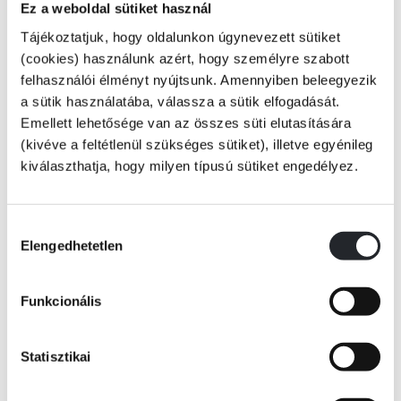
Ez a weboldal sütiket használ
Az Úr 1379. évében magányos szerzetes érkezik Kasubföldre, hogy az
áthatolhatatlan rengeteg közepén karthauzi kolostort alapítson. Ez a
Tájékoztatjuk, hogy oldalunkon úgynevezett sütiket
darabka föld lesz a színtere a több mint hat évszázadot felölelő,
(cookies) használunk azért, hogy személyre szabott
lendületes és lebilincselő regényfolyamnak, amelyben megrendítő
felhasználói élményt nyújtsunk. Amennyiben beleegyezik
emberi sorsok, nemzedékről nemzedékre ismétlődő mintázatok, múlt és
a sütik használatába, válassza a sütik elfogadását.
jövő keresztezik egymást. Az embereket kezdettől fogva csendben
Emellett lehetősége van az összes süti elutasítására
figyelik a kék macskák, a történelmi katasztrófák és világégések utáni
(kivéve a feltétlenül szükséges sütiket), illetve egyénileg
Tovább
újrakezdés, a túlélés és folytonosság, a titokzatos egyensúly és rejtett
kiválaszthatja, hogy milyen típusú sütiket engedélyez.
harmónia megtestesítői.
KÖNYV ADATAI
Martyna Bunda mesterien építi fel és tartja fenn a feszültséget a
Hozzájárulás
Elengedhetetlen
mágikus és a tudományos gondolkodás, a testiség és a spiritualitás, a
kiválasztása
VIDEÓK
szent és a profán között.
Funkcionális
RÉSZLET A KÖNYVBŐL
Utószót írta: Papp-Zakor Ilka
Statisztikai