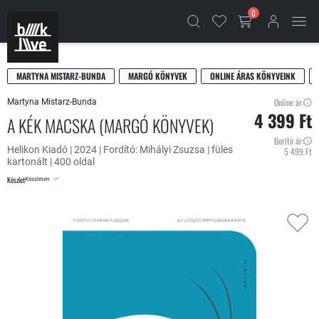
0
MARTYNA MISTARZ-BUNDA
MARGÓ KÖNYVEK
ONLINE ÁRAS KÖNYVEINK
Online ár:
Martyna Mistarz-Bunda
4 399 Ft
A KÉK MACSKA (MARGÓ KÖNYVEK)
Borító ár:
Helikon Kiadó | 2024 | Fordító: Mihályi Zsuzsa | füles
5 499 Ft
kartonált | 400 oldal
Készlet
Készleten