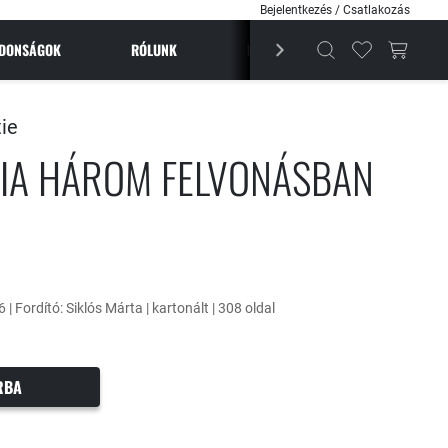
Bejelentkezés / Csatlakozás
JDONSÁGOK
RÓLUNK
BESTSELLEREK
MAGAZI
tie
IA HÁROM FELVONÁSBAN
 | Fordító: Siklós Márta | kartonált | 308 oldal
RBA