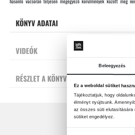
hasonló vacsorán teljesen megegyező körülmények között meg ne
fokozza, hogy a vendégek a második halálesetnél is majdnem ugyanazo
KÖNYV ADATAI
VIDEÓK
Beleegyezés
RÉSZLET A KÖNYVBŐL
Ez a weboldal sütiket haszn
Tájékoztatjuk, hogy oldalunk
élményt nyújtsunk. Amennyibe
az összes süti elutasítására 
sütiket engedélyez.
Hozzájárulás