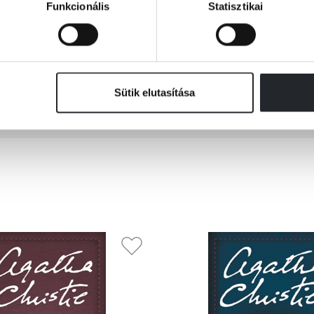
Funkcionális
Statisztikai
„– Fura kis mókus – felelte Sir Charles. – De elég híres embe
Belga.”
Sütik elutasítása