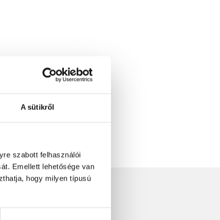
A sütikről
re szabott felhasználói
át. Emellett lehetősége van
szthatja, hogy milyen típusú