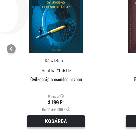
Készleten
Agatha Christie
Gyilkosság a csendes házban
G
Online ár:
3 199 Ft
Borító ár:
3 999 Ft
KOSÁRBA