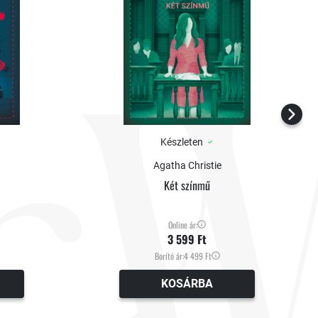
Készleten
Agatha Christie
Két színmű
Online ár:
3 599 Ft
Borító ár:
4 499 Ft
KOSÁRBA