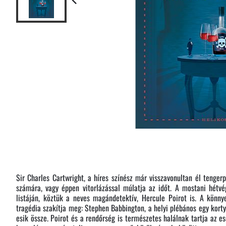
Sir Charles Cartwright, a híres színész már visszavonultan él tengerp
számára, vagy éppen vitorlázással múlatja az időt. A mostani hétv
listáján, köztük a neves magándetektív, Hercule Poirot is. A könny
tragédia szakítja meg: Stephen Babbington, a helyi plébános egy korty
esik össze. Poirot és a rendőrség is természetes halálnak tartja az 