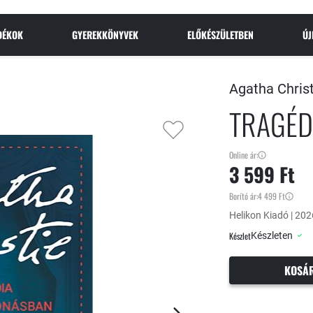
NDÉKOK
GYEREKKÖNYVEK
ELŐKÉSZÜLETBEN
Ú
Agatha Chris
TRAGÉD
Online ár:
3 599 Ft
Borító ár:
4 499 Ft
Helikon Kiadó | 2026
Készlet
Készleten
KOSÁ