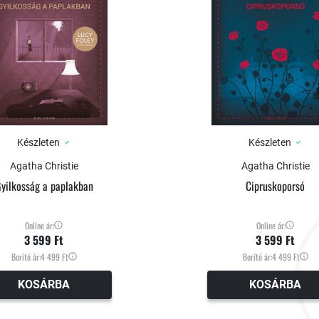
Készleten
Készleten
Agatha Christie
Agatha Christie
yilkosság a paplakban
Cipruskoporsó
Online ár:
Online ár:
3 599 Ft
3 599 Ft
Borító ár:
4 499 Ft
Borító ár:
4 499 Ft
KOSÁRBA
KOSÁRBA