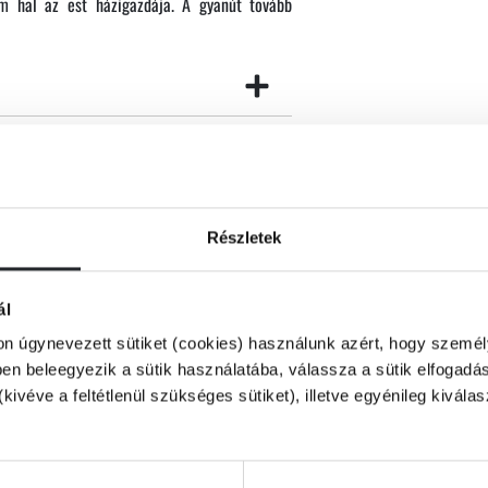
m hal az est házigazdája. A gyanút tovább
k. Vajon melyik lehet közülük a gyilkos…?
Részletek
ál
on úgynevezett sütiket (cookies) használunk azért, hogy személy
n beleegyezik a sütik használatába, válassza a sütik elfogadás
(kivéve a feltétlenül szükséges sütiket), illetve egyénileg kivála