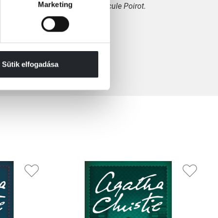
Marketing
r. Talán már hallott is róla. Hercule Poirot.
Sütik elfogadása