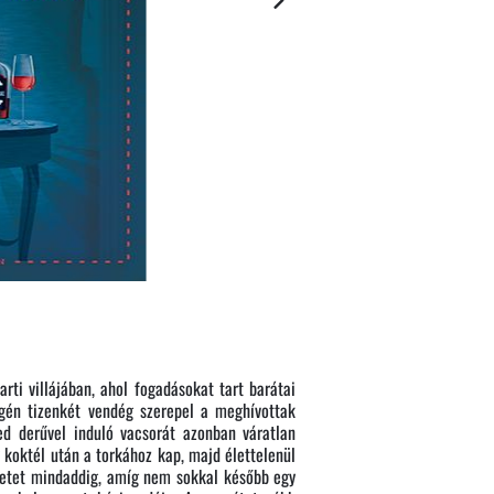
arti villájában, ahol fogadásokat tart barátai
égén tizenkét vendég szerepel a meghívottak
ed derűvel induló vacsorát azonban váratlan
 koktél után a torkához kap, majd élettelenül
esetet mindaddig, amíg nem sokkal később egy