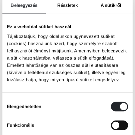
Beleegyezés
Részletek
A sütikről
Kedvenc nyomozóházaspárunk, Tommy és Tuppence a csendes öregkor
reményében vidékre költözik – csakhogy hamar kiderül: sem a bájos
falucskának tűnő Hollowquay, sem a pihenésre kiszemelt ház nem
Ez a weboldal sütiket használ
mentes a sötét titkoktól. Mikor pedig Tuppence egy korábbi lakóktól
megörökölt könyvben egy régmúlt gyilkosságot sejtető üzenetre lel,
Tájékoztatjuk, hogy oldalunkon úgynevezett sütiket
azonnal szimatot fog – hogy aztán hamarosan már mindketten azt
(cookies) használunk azért, hogy személyre szabott
próbálják kitalálni, ki lehet az a Mary Jordan, aki „nem természetes
felhasználói élményt nyújtsunk. Amennyiben beleegyezik
Tovább
halált halt”. S bár hamar kiderül, a gyilkosság hosszú évtizedekkel
a sütik használatába, válassza a sütik elfogadását.
azelőtt történt, épp a krimi királynőjétől tudjuk: régi bűnnek hosszú az
KÖNYV ADATAI
Emellett lehetősége van az összes süti elutasítására
árnyéka…
(kivéve a feltétlenül szükséges sütiket), illetve egyénileg
kiválaszthatja, hogy milyen típusú sütiket engedélyez.
VIDEÓK
Hozzájárulás
Elengedhetetlen
kiválasztása
RÉSZLET A KÖNYVBŐL
Funkcionális