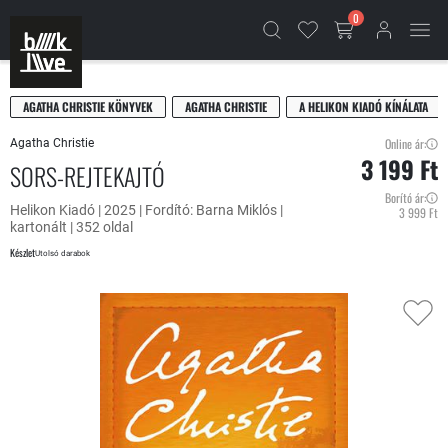
0
AGATHA CHRISTIE KÖNYVEK
AGATHA CHRISTIE
A HELIKON KIADÓ KÍNÁLATA
Online ár:
Agatha Christie
3 199 Ft
SORS-REJTEKAJTÓ
Borító ár:
Helikon Kiadó | 2025 | Fordító: Barna Miklós |
3 999 Ft
kartonált | 352 oldal
Készlet
Utolsó darabok