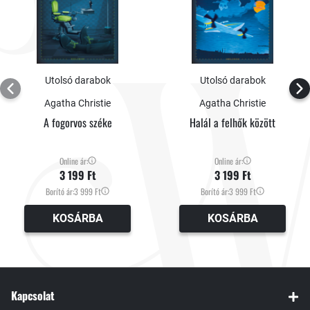
Utolsó darabok
Utolsó darabok
Agatha Christie
Agatha Christie
A fogorvos széke
Halál a felhők között
Online ár:
Online ár:
3 199 Ft
3 199 Ft
Borító ár:
3 999 Ft
Borító ár:
3 999 Ft
KOSÁRBA
KOSÁRBA
Kapcsolat