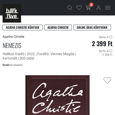
0
AGATHA CHRISTIE KÖNYVEK
AGATHA CHRISTIE
ONLINE ÁRAS KÖNYVEINK
Online ár:
Agatha Christie
2 399 Ft
NEMEZIS
Borító ár:
Helikon Kiadó | 2022 | Fordító: Vermes Magda |
2 999 Ft
kartonált | 300 oldal
Készlet
nincs készleten