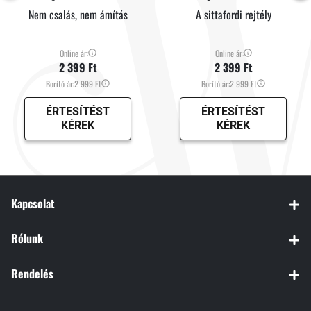
Nem csalás, nem ámítás
A sittafordi rejtély
Online ár:
Online ár:
2 399 Ft
2 399 Ft
Borító ár:
2 999 Ft
Borító ár:
2 999 Ft
ÉRTESÍTÉST
ÉRTESÍTÉST
KÉREK
KÉREK
Kapcsolat
Rólunk
Rendelés