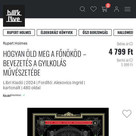
0
RUPERT HOLMES
ÉLDEKORÁLT KÖNYVEK
ŐSZI BORZONGÁS
HALLOWEEN
Online ár:
Rupert Holmes
4 799 Ft
HOGYAN ÖLD MEG A FŐNÖKÖD –
BEVEZETÉS A GYILKOLÁS
Borító ár:
5 999 Ft
MŰVÉSZETÉBE
Libri Kiadó | 2024 | Fordító: Alexovics Ingrid |
kartonált | 480 oldal
Készlet
Készleten