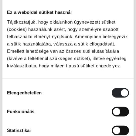
Ez a weboldal sütiket használ
Tájékoztatjuk, hogy oldalunkon úgynevezett sütiket
(cookies) használunk azért, hogy személyre szabott
VAJON JOBBÁ LEHET TENNI A VILÁGOT… GYILKOSSÁGGAL?
felhasználói élményt nyújtsunk. Amennyiben beleegyezik
a sütik használatába, válassza a sütik elfogadását.
Emellett lehetősége van az összes süti elutasítására
(kivéve a feltétlenül szükséges sütiket), illetve egyénileg
Felmerült már valaha benned, hogy jobb lenne a világ, ha az a személy,
kiválaszthatja, hogy milyen típusú sütiket engedélyez.
aki megkeseríti az életed, megszűnne létezni? Ha igen, akkor irány a
Tovább
McMasters Akadémia – amely Roxfort hangulatát vegyíti Downton
Abbey patinájával és a Fehér Lótusz-hotelek luxusával –, ahol a gyilkolás
KÖNYV ADATAI
művészetét sajátíthatják el a hallgatók
.
Hozzájárulás
Elengedhetetlen
kiválasztása
Ez a „sötét akadémia”, amelynek hollétét még az oda járó hallgatók sem
ismerik, egyedülálló oktatást nyújt
,
a
diplomamunkád pedig egy tökéletes
VIDEÓK
Funkcionális
gyilkosság végrehajtása lesz az akadémia falain kívül.
Statisztikai