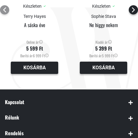
Készleten
Készleten
Terry Hayes
Sophie Stava
A sáska éve
Ne higgy nekem
Online ár:
Kiadói ár:
5 599 Ft
5 399 Ft
Borító ár:
6 999 Ft
Borító ár:
5 999 Ft
KOSÁRBA
KOSÁRBA
Kapcsolat
Rólunk
Rendelés