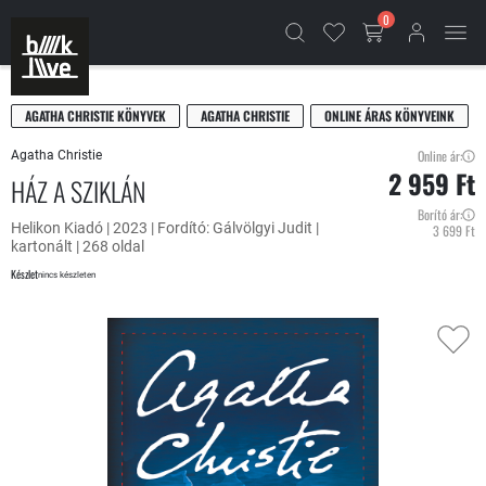
0
AGATHA CHRISTIE KÖNYVEK
AGATHA CHRISTIE
ONLINE ÁRAS KÖNYVEINK
Online ár:
Agatha Christie
2 959 Ft
HÁZ A SZIKLÁN
Borító ár:
Helikon Kiadó | 2023 | Fordító: Gálvölgyi Judit |
3 699 Ft
kartonált | 268 oldal
Készlet
nincs készleten