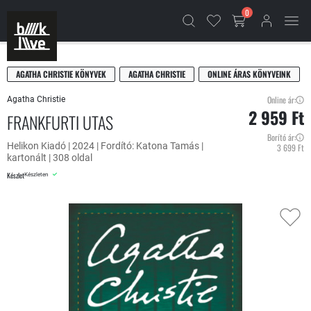
0
AGATHA CHRISTIE KÖNYVEK
AGATHA CHRISTIE
ONLINE ÁRAS KÖNYVEINK
Online ár:
Agatha Christie
2 959 Ft
FRANKFURTI UTAS
Borító ár:
Helikon Kiadó | 2024 | Fordító: Katona Tamás |
3 699 Ft
kartonált | 308 oldal
Készlet
Készleten