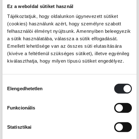
„- Kérem, kapcsolják be a biztonsági övüket.
Ez a weboldal sütiket használ
Tájékoztatjuk, hogy oldalunkon úgynevezett sütiket
A repülőgép utasai csak lassan engedelmeskedtek.
(cookies) használunk azért, hogy személyre szabott
felhasználói élményt nyújtsunk. Amennyiben beleegyezik
Mind úgy érezték, hogy még nem érkezhettek meg
a sütik használatába, válassza a sütik elfogadását.
Emellett lehetősége van az összes süti elutasítására
Genfbe. Az álmosak nyögtek és ásítottak."
(kivéve a feltétlenül szükséges sütiket), illetve egyénileg
Tovább
kiválaszthatja, hogy milyen típusú sütiket engedélyez.
KÖNYV ADATAI
Hozzájárulás
Elengedhetetlen
kiválasztása
VIDEÓK
Sir Stafford Nye csalódást okozott diplomáciai körökben. Tudták róla,
hogy briliáns elme, de nem igazán megbízható. Azért néha megbízták
Funkcionális
egy-egy olyan küldetéssel, amely nem tartozott a nagy nyilvánosságra.
Az újságírók úgy jellemezték, hogy ő a diplomácia világában a sötét ló.
RÉSZLET A KÖNYVBŐL
Statisztikai
A frankfurti repülőtéren egy ismeretlen nő elkéri tőle az útlevelét, a
kabátját és a beszállókártyáját, arra hivatkozva, hogy veszélyben van az