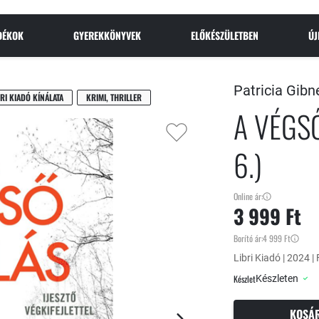
NDÉKOK
GYEREKKÖNYVEK
ELŐKÉSZÜLETBEN
Ú
Patricia Gibn
BRI KIADÓ KÍNÁLATA
KRIMI, THRILLER
A VÉGS
6.)
Online ár:
3 999 Ft
Borító ár:
4 999 Ft
Libri Kiadó | 2024 | 
Készlet
Készleten
KOSÁ