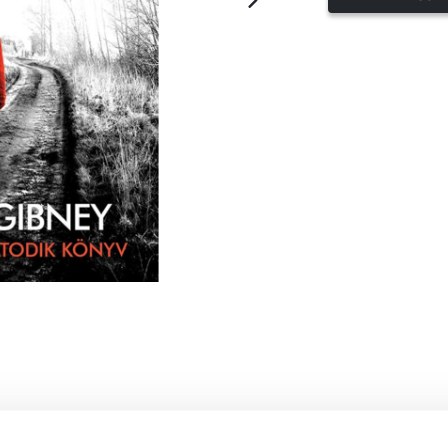
ldozatok utolsó lépéseinek nyomában jár,