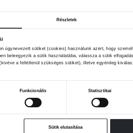
Katie is nyom nélkül eltűnne. Lottie retteg,
táni hajsza, amelynek tétje sosem volt
Részletek
ál
vashatják Patricia Gibney soron következő
on úgynevezett sütiket (cookies) használunk azért, hogy személy
me a Lottie Parker-sorozatnak.
n beleegyezik a sütik használatába, válassza a sütik elfogadás
(kivéve a feltétlenül szükséges sütiket), illetve egyénileg kivála
Funkcionális
Statisztikai
Sütik elutasítása