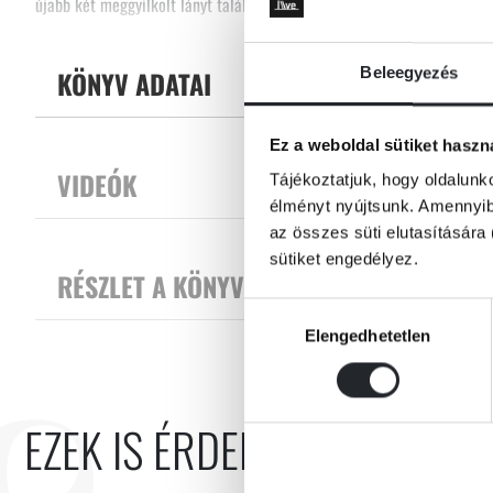
újabb két meggyilkolt lányt találnak.
Tovább
Nem elég, hogy Lottie-nak meggyűlik a baja az üggyel, lányai, Chloe és 
hogy a gyilkos rabolta el a gyerekeit, így megkezdődik a gyanúsított u
Beleegyezés
KÖNYV ADATAI
nagyobb.
Ez a weboldal sütiket haszn
VIDEÓK
Daniel Cole, Robert Bryndza és Karin Slaughter rajongói élvezettel ol
Tájékoztatjuk, hogy oldalunk
thrillerét. A végső árulás kiemelkedő és fordulatokban bővelkedő ele
élményt nyújtsunk. Amennyibe
az összes süti elutasítására 
sütiket engedélyez.
RÉSZLET A KÖNYVBŐL
Hozzájárulás
Elengedhetetlen
kiválasztása
EZEK IS ÉRDEKELHETNEK