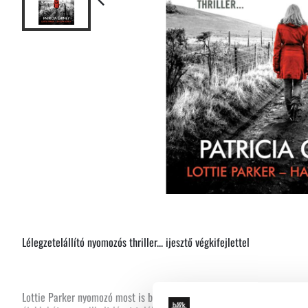
Lélegzetelállító nyomozós thriller... ijesztő végkifejlettel
Lottie Parker nyomozó most is beleveti magát a munkába, ám míg az á