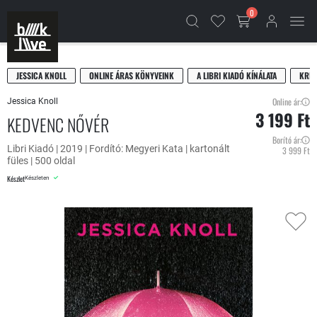
0
JESSICA KNOLL
ONLINE ÁRAS KÖNYVEINK
A LIBRI KIADÓ KÍNÁLATA
KRIM
Online ár:
Jessica Knoll
3 199 Ft
KEDVENC NŐVÉR
Borító ár:
Libri Kiadó | 2019 | Fordító: Megyeri Kata | kartonált
3 999 Ft
füles | 500 oldal
Készlet
Készleten