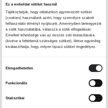
Amikor két, egymással a végsőkig versengő nővér bekerül egy
Ez a weboldal sütiket használ
valóságshowba, az egyikük hasznot húz belőle, a másik pedig nem éri
Tájékoztatjuk, hogy oldalunkon úgynevezett sütiket
meg a forgatás végét.
(cookies) használunk azért, hogy személyre szabott
felhasználói élményt nyújtsunk. Amennyiben beleegyezik
A Goal Diggers - A siker amazonjai című, fiatal és sikeres vállalkozónők
a sütik használatába, válassza a sütik elfogadását.
életét bemutató népszerű tévéműsor producerei fordulatos, intrikákban,
Emellett lehetősége van az összes süti elutasítására
szövetségekben, valamint árulásokban gazdag negyedik évadra
(kivéve a feltétlenül szükséges sütiket), illetve egyénileg
Tovább
számítanak. Ezek a hozzávalók, illetve a kamerák előtti és mögötti
kiválaszthatja, hogy milyen típusú sütiket engedélyez.
cicaharcok repítették a műsort a nézettségi listák élére, és tették
KÖNYV ADATAI
közismertté a szereplők nevét.
Hozzájárulás
De senki sem sejtette, hogy az örök kedvenc, Brett holtan végzi, és azt
Elengedhetetlen
kiválasztása
VIDEÓK
sem, hogy ennyi szereplőtársának volt indítéka meggyilkolni őt.
Funkcionális
RÉSZLET A KÖNYVBŐL
És Kelly sem ártatlan...
Statisztikai