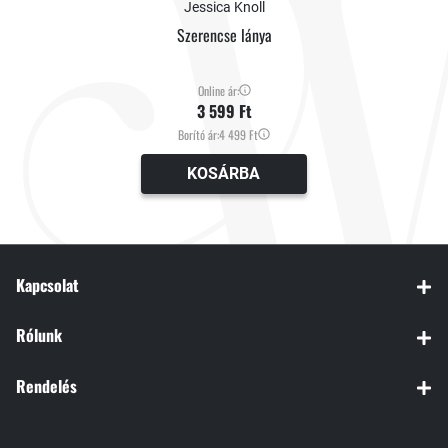
Jessica Knoll
Szerencse lánya
Online ár:
3 599 Ft
Borító ár:
4 499 Ft
KOSÁRBA
Kapcsolat
Rólunk
Rendelés