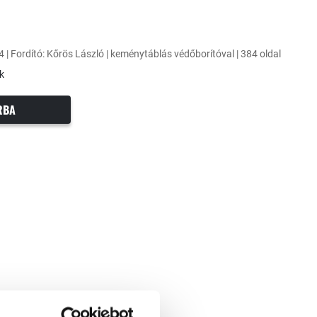
4 | Fordító: Kőrös László | keménytáblás védőborítóval | 384 oldal
k
RBA