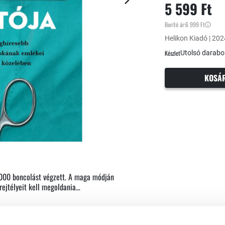
5 599 Ft
Borító ár:
6 999 Ft
Helikon Kiadó | 202
Készlet
Utolsó darabo
KOSÁ
3000 boncolást végzett. A maga módján
rejtélyeit kell megoldania…