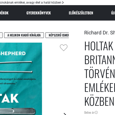
cnokának emlékei, avagy élet a halál közben
NDÉKOK
GYEREKKÖNYVEK
ELŐKÉSZÜLETBEN
Ú
Richard Dr. S
A HELIKON KIADÓ KÍNÁLATA
NÉPSZERŰ ISMERETTERJESZTÉS
HOLTAK
BRITAN
TÖRVÉN
EMLÉKEI
KÖZBEN
Online ár: