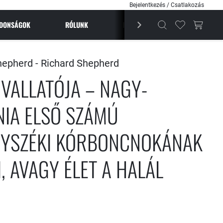
Bejelentkezés / Csatlakozás
JDONSÁGOK
RÓLUNK
BESTSELLEREK
MAGAZI
hepherd -
Richard Shepherd
 VALLATÓJA – NAGY-
NIA ELSŐ SZÁMÚ
YSZÉKI KÓRBONCNOKÁNAK
, AVAGY ÉLET A HALÁL