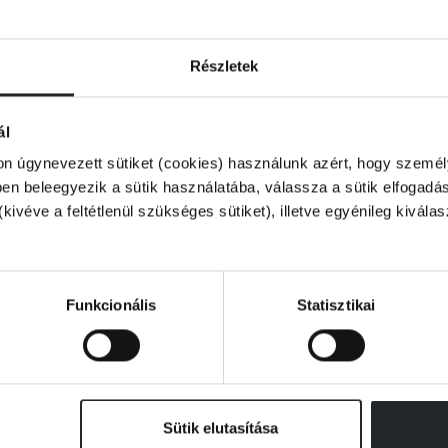
sztrófák következményeit vizsgálta,
ínűtlen balesetek körülményeit derítette fel.
ártatlanok szabadságát adták vissza,
Részletek
ndezt nem kis személyes áldozatok árán.
ál
testekről és esetekről szóló beszámolók
on úgynevezett sütiket (cookies) használunk azért, hogy személy
natában jelen van a halál.
n beleegyezik a sütik használatába, válassza a sütik elfogadás
(kivéve a feltétlenül szükséges sütiket), illetve egyénileg kivála
ájára. A Holtak vallatója lenyűgöző
Funkcionális
Statisztikai
Sütik elutasítása