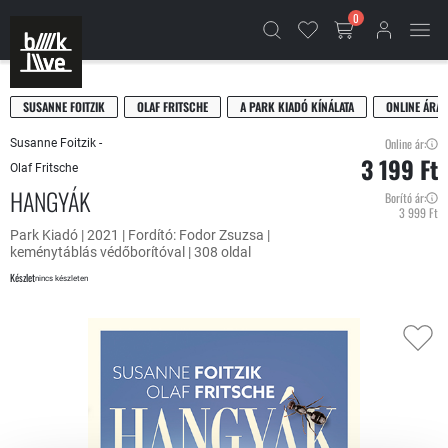
0
SUSANNE FOITZIK
OLAF FRITSCHE
A PARK KIADÓ KÍNÁLATA
ONLINE ÁRA
Online ár:
Susanne Foitzik -
3 199 Ft
Olaf Fritsche
HANGYÁK
Borító ár:
3 999 Ft
Park Kiadó | 2021 | Fordító: Fodor Zsuzsa |
keménytáblás védőborítóval | 308 oldal
Készlet
nincs készleten