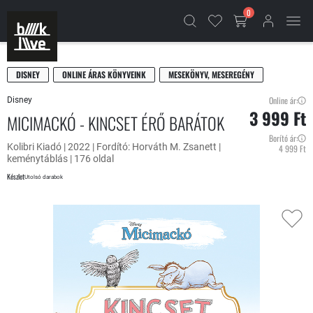
0
DISNEY
ONLINE ÁRAS KÖNYVEINK
MESEKÖNYV, MESEREGÉNY
Online ár:
Disney
3 999 Ft
MICIMACKÓ - KINCSET ÉRŐ BARÁTOK
Borító ár:
Kolibri Kiadó | 2022 | Fordító: Horváth M. Zsanett |
4 999 Ft
keménytáblás | 176 oldal
Készlet
Utolsó darabok