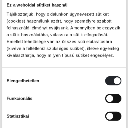
Csatlakozz Róbert Gidához és barátaihoz a Százholdas Pagonyban! Vedd
Ez a weboldal sütiket használ
kezedbe az E. H. Shepard rajzait idéző meseválogatást, és olvasd el a
Tájékoztatjuk, hogy oldalunkon úgynevezett sütiket
csodás történeteket mindenki kedvenc medvéjéről, a mézimádó
(cookies) használunk azért, hogy személyre szabott
Micimackóról, az állandóan ugrándozó Tigrisről, a mindig borongós,
felhasználói élményt nyújtsunk. Amennyiben beleegyezik
farkát kereső Fülesről, valamint a legapróbb és legkedvesebb
a sütik használatába, válassza a sütik elfogadását.
Malackáról.
Emellett lehetősége van az összes süti elutasítására
(kivéve a feltétlenül szükséges sütiket), illetve egyénileg
kiválaszthatja, hogy milyen típusú sütiket engedélyez.
KÖNYV ADATAI
Hozzájárulás
Elengedhetetlen
kiválasztása
VIDEÓK
Funkcionális
RÉSZLET A KÖNYVBŐL
Statisztikai