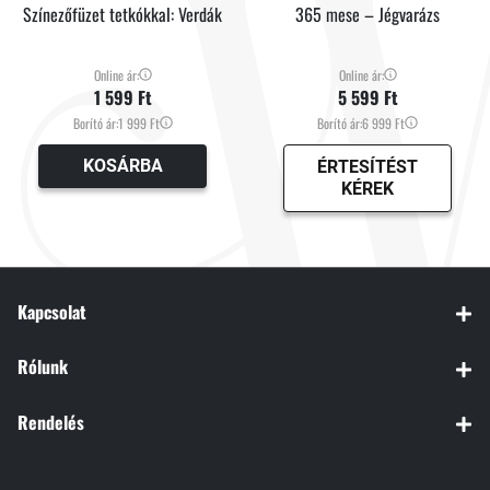
Színezőfüzet tetkókkal: Verdák
365 mese – Jégvarázs
Online ár:
Online ár:
1 599 Ft
5 599 Ft
Borító ár:
1 999 Ft
Borító ár:
6 999 Ft
KOSÁRBA
ÉRTESÍTÉST
KÉREK
Kapcsolat
Rólunk
Rendelés