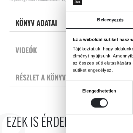
Tovább
KÖNYV ADATAI
Beleegyezés
Olvasd el, és éld át a kalandot!
Ez a weboldal sütiket haszn
VIDEÓK
Tájékoztatjuk, hogy oldalunk
élményt nyújtsunk. Amennyibe
az összes süti elutasítására 
sütiket engedélyez.
RÉSZLET A KÖNYVBŐL
Hozzájárulás
Elengedhetetlen
kiválasztása
EZEK IS ÉRDEKELHETNEK