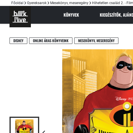
Főoldal
Gyereksarok
Mesekönyv, meseregény
Hihetetlen család 2. - Fi
KÖNYVEK
KIEGÉSZÍTŐK, AJÁ
DISNEY
ONLINE ÁRAS KÖNYVEINK
MESEKÖNYV, MESEREGÉNY