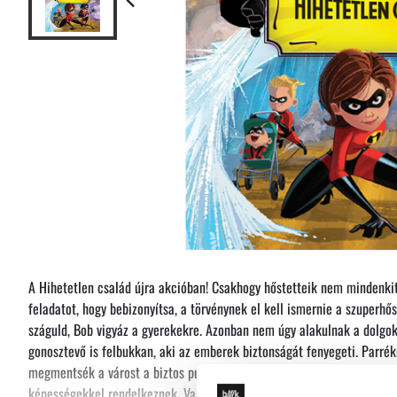
A Hihetetlen család újra akcióban! Csakhogy hőstetteik nem mindenkit
feladatot, hogy bebizonyítsa, a törvénynek el kell ismernie a szuperhős
száguld, Bob vigyáz a gyerekekre. Azonban nem úgy alakulnak a dolgok,
gonosztevő is felbukkan, aki az emberek biztonságát fenyegeti. Parrék
megmentsék a várost a biztos pusztulástól - ami még akkor sem könny
képességekkel rendelkeznek. Vajon sikerrel járnak?