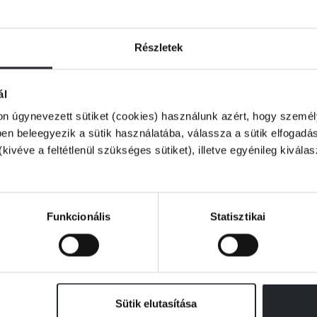
Részletek
ál
on úgynevezett sütiket (cookies) használunk azért, hogy személy
n beleegyezik a sütik használatába, válassza a sütik elfogadás
(kivéve a feltétlenül szükséges sütiket), illetve egyénileg kivála
Funkcionális
Statisztikai
Sütik elutasítása