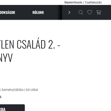
Bejelentkezés / Csatlakozás
JDONSÁGOK
RÓLUNK
BESTSELLEREK
MAGAZI
LEN CSALÁD 2. -
NYV
 | keménytáblás | 64 oldal
k
RBA