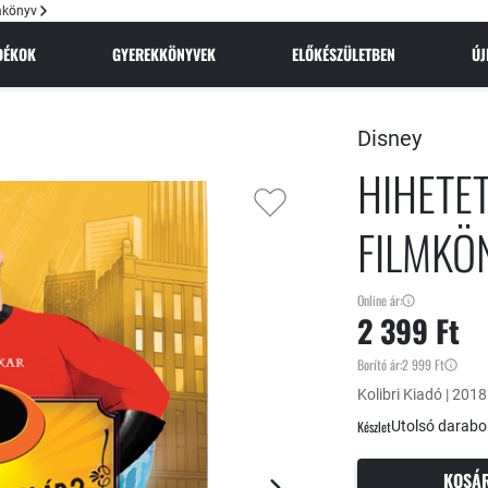
lmkönyv
NDÉKOK
GYEREKKÖNYVEK
ELŐKÉSZÜLETBEN
Ú
Disney
HIHETET
FILMKÖ
Online ár:
2 399 Ft
Borító ár:
2 999 Ft
Kolibri Kiadó | 2018
Készlet
Utolsó darabo
KOSÁ