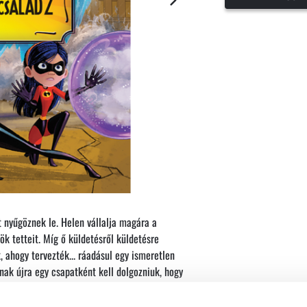
 nyűgöznek le. Helen vállalja magára a
ök tetteit. Míg ő küldetésről küldetésre
 ahogy tervezték... ráadásul egy ismeretlen
nak újra egy csapatként kell dolgozniuk, hogy
ű feladat, ha mindannyian hihetetlen