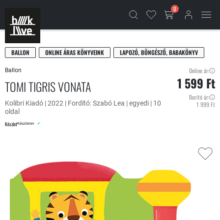
0
BALLON
ONLINE ÁRAS KÖNYVEINK
LAPOZÓ, BÖNGÉSZŐ, BABAKÖNYV
Online ár:
Ballon
1 599 Ft
TOMI TIGRIS VONATA
Borító ár:
Kolibri Kiadó | 2022 | Fordító: Szabó Lea | egyedi | 10
1 999 Ft
oldal
Készlet
Készleten