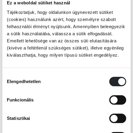
Ez a weboldal sütiket használ
Tomi, a tigris mozdonyvezető. Vonatával hegyeken-völgyeken át zakatol.
Tomi ma a tengerhez utazik. Vele tartasz?
Tájékoztatjuk, hogy oldalunkon úgynevezett sütiket
(cookies) használunk azért, hogy személyre szabott
felhasználói élményt nyújtsunk. Amennyiben beleegyezik
a sütik használatába, válassza a sütik elfogadását.
A sorozat további kötetei:
Emellett lehetősége van az összes süti elutasítására
(kivéve a feltétlenül szükséges sütiket), illetve egyénileg
Tovább
Artúr maci vitorlása
kiválaszthatja, hogy milyen típusú sütiket engedélyez.
KÖNYV ADATAI
Nándi cica buldózere
Hozzájárulás
Elengedhetetlen
Dani kutya tűzoltóautója
kiválasztása
VIDEÓK
Funkcionális
RÉSZLET A KÖNYVBŐL
Statisztikai