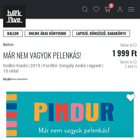
0
BALLON
ONLINE ÁRAS KÖNYVEINK
LAPOZÓ, BÖNGÉSZŐ, BABAKÖNYV
Online ár:
Ballon
1 999 Ft
MÁR NEM VAGYOK PELENKÁS!
Borító ár:
Kolibri Kiadó | 2019 | Fordító: Gergály Anikó | egyedi |
2 499 Ft
10 oldal
Készlet
nincs készleten