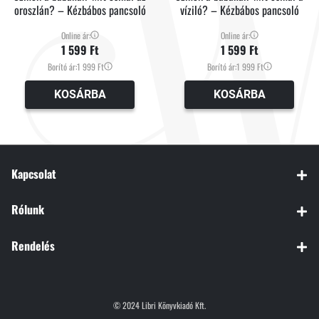
oroszlán? – Kézbábos pancsoló
víziló? – Kézbábos pancsoló
Online ár:
Online ár:
1 599 Ft
1 599 Ft
Borító ár:
1 999 Ft
Borító ár:
1 999 Ft
KOSÁRBA
KOSÁRBA
Kapcsolat
Rólunk
Rendelés
© 2024 Libri Könyvkiadó Kft.