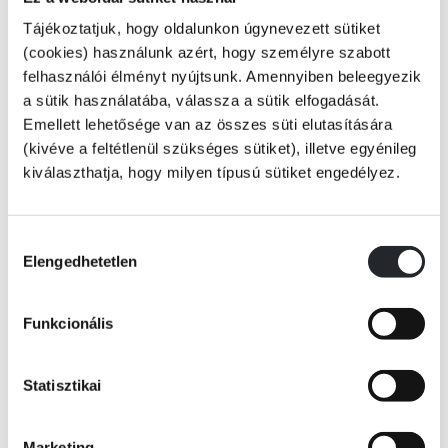
ÉREZD A MESÉT!
Tájékoztatjuk, hogy oldalunkon úgynevezett sütiket
(cookies) használunk azért, hogy személyre szabott
Cicának mindenre figyelnie kell a tanyán.
felhasználói élményt nyújtsunk. Amennyiben beleegyezik
a sütik használatába, válassza a sütik elfogadását.
Emellett lehetősége van az összes süti elutasítására
A könyv oldalain a képekben filccel bélelt bemélyedések találhatók, így
Tovább
(kivéve a feltétlenül szükséges sütiket), illetve egyénileg
a gyermek tapintásos érzékelését, finommotoros készségeit, szem-kéz
kiválaszthatja, hogy milyen típusú sütiket engedélyez.
koordinációját is fejleszti, ha ezzel a könyvvel játszik.
KÖNYV ADATAI
Hozzájárulás
A gyermek életében a tapintás a megismerő tevékenységek egyik
Elengedhetetlen
kiválasztása
VIDEÓK
legfontosabb tényezője, a gondolkodás fejlődésének alapja.
Különleges lapozónk oldalain a képek egy-egy vonala, pontja helyén
Funkcionális
filccel bélelt bemélyedés található. Ahhoz, hogy ezeket a vonalakat
követni tudja ujjával a gyermek, a legkisebb izomcsoportokat kell
RÉSZLET A KÖNYVBŐL
egymástól különválasztania, azokat összehangoltan irányítani és
Statisztikai
működtetni. És miközben ezeket a finom mozgásokat gyakorolja, kedves
kis állatokat is megismerhet.
Marketing