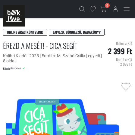
0
ONLINE ÁRAS KÖNYVEINK
LAPOZÓ, BÖNGÉSZŐ, BABAKÖNYV
ÉREZD A MESÉT! - CICA SEGÍT
Online ár:
2 399 Ft
Kolibri Kiadó | 2025 | Fordító: M. Szabó Csilla | egyedi |
Borító ár:
8 oldal
2 999 Ft
Készlet
Készleten