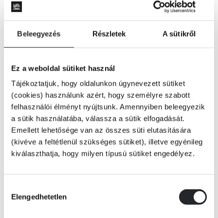
Beleegyezés
Részletek
A sütikről
Ez a weboldal sütiket használ
Tájékoztatjuk, hogy oldalunkon úgynevezett sütiket
(cookies) használunk azért, hogy személyre szabott
felhasználói élményt nyújtsunk. Amennyiben beleegyezik
a sütik használatába, válassza a sütik elfogadását.
Emellett lehetősége van az összes süti elutasítására
(kivéve a feltétlenül szükséges sütiket), illetve egyénileg
kiválaszthatja, hogy milyen típusú sütiket engedélyez.
ÉRTESÍTÉST KÉREK
Hozzájárulás
Elengedhetetlen
kiválasztása
A nagy sikerű Eszes Róka-sorozat első kötete most kézre állóbb,