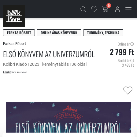
0
FARKAS RÓBERT
ONLINE ÁRAS KÖNYVEINK
TUDOMÁNY, TECHNIKA
Online ár:
Farkas Róbert
2 799 Ft
ELSŐ KÖNYVEM AZ UNIVERZUMRÓL
Borító ár:
Kolibri Kiadó | 2023 | keménytáblás | 36 oldal
3 499 Ft
Készlet
nincs készleten