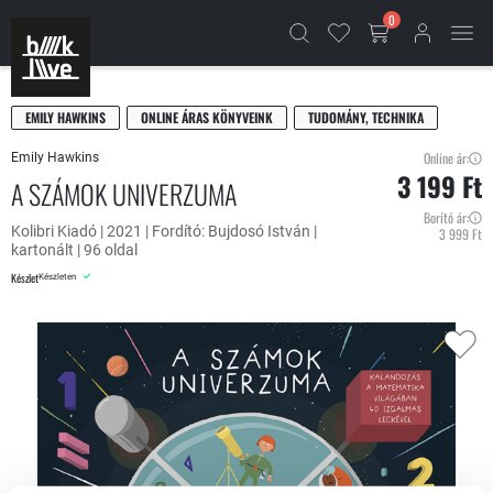
0
EMILY HAWKINS
ONLINE ÁRAS KÖNYVEINK
TUDOMÁNY, TECHNIKA
Online ár:
Emily Hawkins
3 199 Ft
A SZÁMOK UNIVERZUMA
Borító ár:
Kolibri Kiadó | 2021 | Fordító: Bujdosó István |
3 999 Ft
kartonált | 96 oldal
Készlet
Készleten