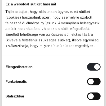
Bírod az ógörög mitológiát? Szuper sztorik vannak benne, igaz? És a
Ez a weboldal sütiket használ
trójai balhé, meg utána a rafkós Odüsszeusz kavargása a tengeren még
Tájékoztatjuk, hogy oldalunkon úgynevezett sütiket
a többinél is izgalmasabb. Tövig fogod rágni a körmöd, az tuti.
(cookies) használunk azért, hogy személyre szabott
felhasználói élményt nyújtsunk. Amennyiben beleegyezik
Miért tört ki a trójai háború?
a sütik használatába, válassza a sütik elfogadását.
Emellett lehetősége van az összes süti elutasítására
Kik harcoltak egymással?
(kivéve a feltétlenül szükséges sütiket), illetve egyénileg
Tovább
kiválaszthatja, hogy milyen típusú sütiket engedélyez.
Tényleg létezett a trójai faló? És hogy nézett ki?
KÖNYV ADATAI
Merre vitte Odüsszeuszt a tízévnyi bolyongás?
Hozzájárulás
Elengedhetetlen
kiválasztása
VIDEÓK
És hogyan cselezte ki a csábító sziréneket?
Funkcionális
Odüsszeusz & Tsai. kitálalnak mindenről
RÉSZLET A KÖNYVBŐL
Statisztikai