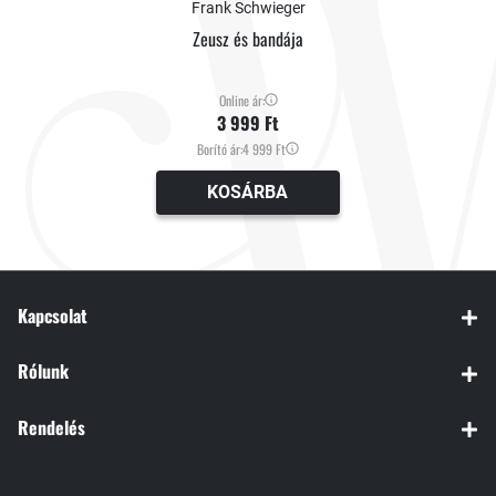
Frank Schwieger
Zeusz és bandája
Online ár:
3 999 Ft
Borító ár:
4 999 Ft
KOSÁRBA
Kapcsolat
Rólunk
Rendelés