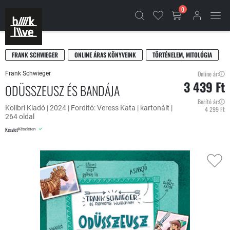
0
FRANK SCHWIEGER
ONLINE ÁRAS KÖNYVEINK
TÖRTÉNELEM, MITOLÓGIA
Online ár:
Frank Schwieger
3 439 Ft
ODÜSSZEUSZ ÉS BANDÁJA
Borító ár:
Kolibri Kiadó | 2024 | Fordító: Veress Kata | kartonált |
4 299 Ft
264 oldal
Készlet
Készleten