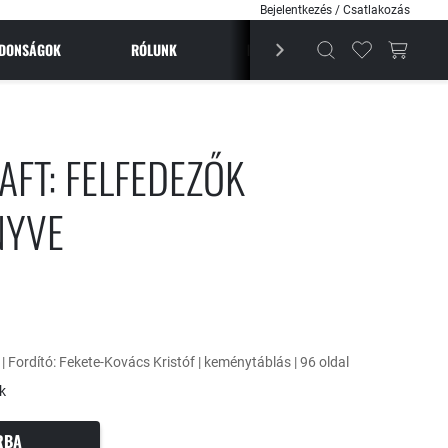
Bejelentkezés / Csatlakozás
JDONSÁGOK
RÓLUNK
BESTSELLEREK
MAGAZI
AFT: FELFEDEZŐK
NYVE
 | Fordító: Fekete-Kovács Kristóf | keménytáblás | 96 oldal
k
RBA