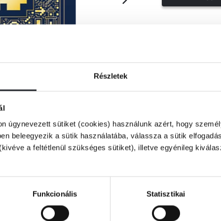
Részletek
ál
on úgynevezett sütiket (cookies) használunk azért, hogy személy
n beleegyezik a sütik használatába, válassza a sütik elfogadás
(kivéve a feltétlenül szükséges sütiket), illetve egyénileg kivála
l az akcióra a Minecraft: Felfedezők
agasabb szintre emeld felfedező
Funkcionális
Statisztikai