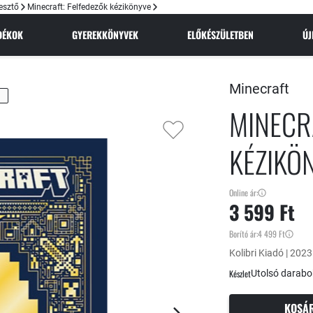
jesztő
Minecraft: Felfedezők kézikönyve
NDÉKOK
GYEREKKÖNYVEK
ELŐKÉSZÜLETBEN
Ú
Minecraft
MINECR
KÉZIKÖ
Online ár:
3 599 Ft
Borító ár:
4 499 Ft
Kolibri Kiadó | 2023
Készlet
Utolsó darabo
KOSÁ