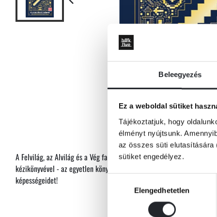
Beleegyezés
Ez a weboldal sütiket haszn
Tájékoztatjuk, hogy oldalunk
élményt nyújtsunk. Amennyibe
az összes süti elutasítására 
A Felvilág, az Alvilág és a Vég fantasztikus kalandokkal vár! Készülj fe
sütiket engedélyez.
kézikönyvével - az egyetlen könyvvel, amelyre szükséged lesz, hogy m
képességeidet!
Hozzájárulás
Elengedhetetlen
kiválasztása