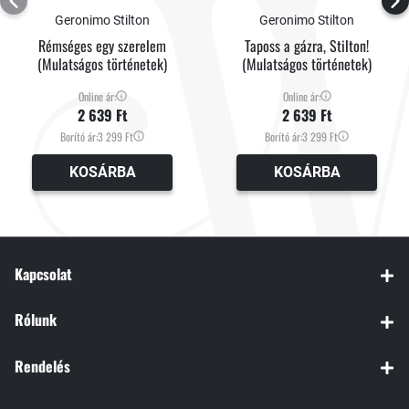
Geronimo Stilton
Geronimo Stilton
Rémséges egy szerelem
Taposs a gázra, Stilton!
(Mulatságos történetek)
(Mulatságos történetek)
Online ár:
Online ár:
2 639 Ft
2 639 Ft
Borító ár:
3 299 Ft
Borító ár:
3 299 Ft
KOSÁRBA
KOSÁRBA
Kapcsolat
Rólunk
Rendelés