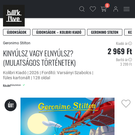
0
ÚJDONSÁGOK
ÚJDONSÁGOK – KOLIBRI KIADÓ
GERONIMO STILTON
KEZ
Kiadói ár:
Geronimo Stilton
2 969 Ft
KINYÚLSZ VAGY ELNYÚLSZ?
(MULATSÁGOS TÖRTÉNETEK)
Borító ár:
3 299 Ft
Kolibri Kiadó | 2026 | Fordító: Varsányi Szabolcs |
füles kartonált | 128 oldal
Készlet
Készleten
ÚJ!