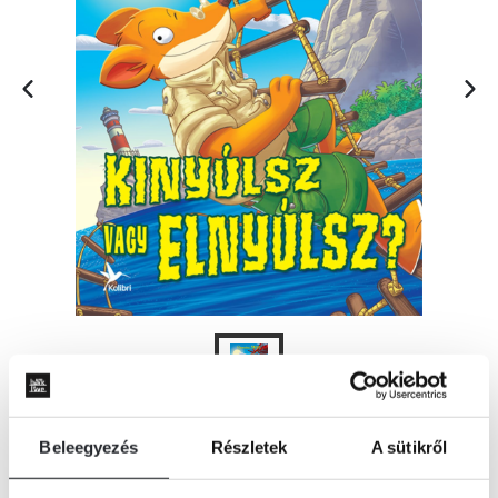
Beleegyezés
Részletek
A sütikről
KOSÁRBA