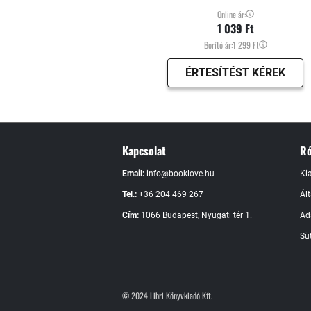
Online ár:
1 039 Ft
Borító ár:
1 299 Ft
ÉRTESÍTÉST KÉREK
Kapcsolat
Ró
Email:
info@booklove.hu
Ki
Tel.:
+36 204 469 267
Ál
Cím:
1066 Budapest, Nyugati tér 1.
Ad
Süt
© 2024 Libri Könyvkiadó Kft.