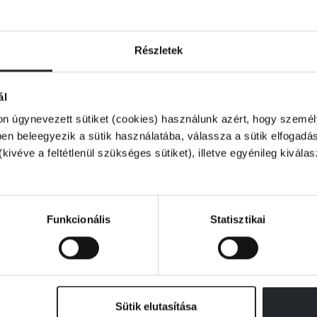
mon, valamint hűséges kutyájuk, Vacak,
Részletek
ál
söppen. Kik ezek a titokzatos motorosok, és
on úgynevezett sütiket (cookies) használunk azért, hogy személy
n beleegyezik a sütik használatába, válassza a sütik elfogadás
(kivéve a feltétlenül szükséges sütiket), illetve egyénileg kivála
Funkcionális
Statisztikai
Sütik elutasítása