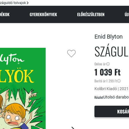
záguldó tolvajok
NDÉKOK
GYEREKKÖNYVEK
ELŐKÉSZÜLETBEN
Ú
Enid Blyton
SZÁGUL
Online ár:
1 039 Ft
Borító ár:
1 299 Ft
Kolibri Kiadó | 2021
Készlet
Utolsó darabo
KOSÁ