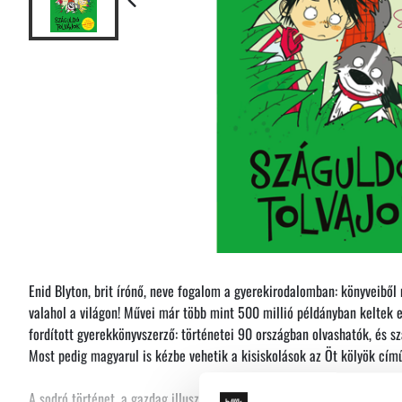
Enid Blyton, brit írónő, neve fogalom a gyerekirodalomban: könyveibő
valahol a világon! Művei már több mint 500 millió példányban keltek el
fordított gyerekkönyvszerző: történetei 90 országban olvashatók, és sz
Most pedig magyarul is kézbe vehetik a kisiskolások az Öt kölyök című
A sodró történet, a gazdag illusztráció, a nagy betűk és a könnyen ér