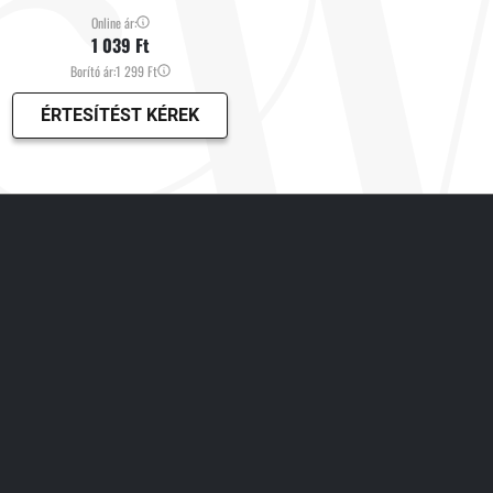
Online ár:
1 039 Ft
Borító ár:
1 299 Ft
ÉRTESÍTÉST KÉREK