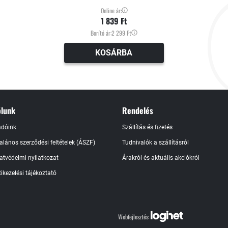
Online ár:
1 839 Ft
Borító ár:
2 299 Ft
KOSÁRBA
lunk
Rendelés
adóink
Szállítás és fizetés
talános szerződési feltételek (ÁSZF)
Tudnivalók a szállításról
atvédelmi nyilatkozat
Árakról és aktuális akciókról
ikezelési tájékoztató
Webfejlesztés: