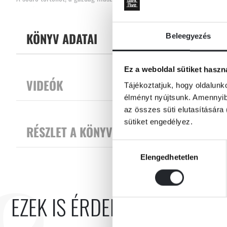
olvasást. A kötetek egymástól függetlenül is olvashatók!
Tovább
És hogy ki az öt kölyök? Négy belevaló gyerek: Anna, Doma, Alex és Si
KÖNYV ADATAI
Beleegyezés
akinek kiváló szimata van a rejtélyek felkutatásához.
Ez a weboldal sütiket haszn
A sorozat hatodik kötetében az öt kölyök ismét elképesztő kalandba c
VIDEÓK
mire készülnek az erdőben? És főként: ki fogja megállítani őket?
Tájékoztatjuk, hogy oldalunk
élményt nyújtsunk. Amennyibe
az összes süti elutasítására 
sütiket engedélyez.
RÉSZLET A KÖNYVBŐL
Hozzájárulás
Elengedhetetlen
kiválasztása
EZEK IS ÉRDEKELHETNEK