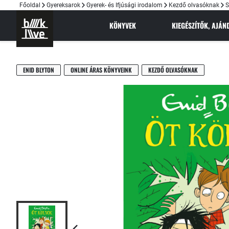
Főoldal
Gyereksarok
Gyerek- és Ifjúsági irodalom
Kezdő olvasóknak
S
KÖNYVEK
KIEGÉSZÍTŐK, AJÁ
ENID BLYTON
ONLINE ÁRAS KÖNYVEINK
KEZDŐ OLVASÓKNAK