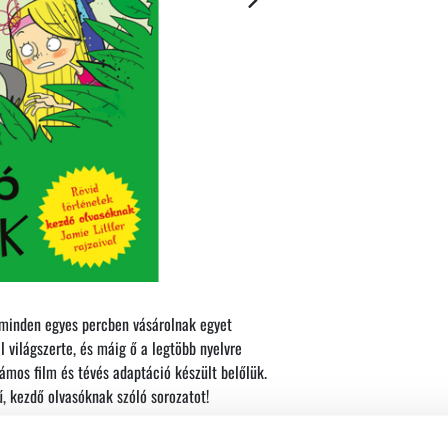
l minden egyes percben vásárolnak egyet
 világszerte, és máig ő a legtöbb nyelvre
ámos film és tévés adaptáció készült belőlük.
, kezdő olvasóknak szóló sorozatot!
telmezhető szöveg igazi élménnyé teszik az