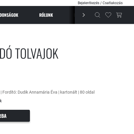
Bejelentkezés / Csatlakozás
JDONSÁGOK
RÓLUNK
BESTSELLEREK
MAGAZI
DÓ TOLVAJOK
 | Fordító: Dudik Annamária Éva | kartonált | 80 oldal
k
RBA