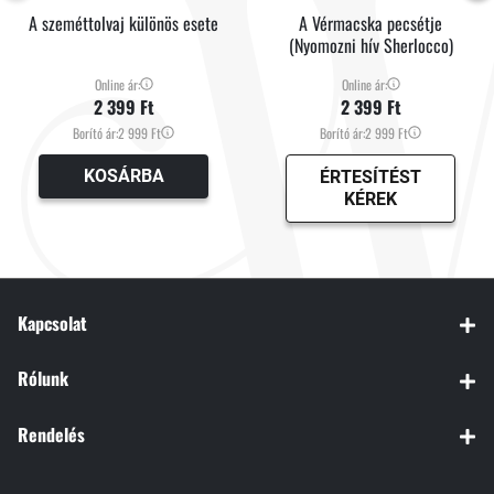
A szeméttolvaj különös esete
A Vérmacska pecsétje
(Nyomozni hív Sherlocco)
Online ár:
Online ár:
2 399 Ft
2 399 Ft
Borító ár:
2 999 Ft
Borító ár:
2 999 Ft
KOSÁRBA
ÉRTESÍTÉST
KÉREK
Kapcsolat
Rólunk
Rendelés