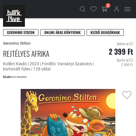
0
GERONIMO STILTON
ONLINE ÁRAS KÖNYVEINK
KEZDŐ OLVASÓKNAK
Online ár:
Geronimo Stilton
2 399 Ft
REJTÉLYES AFRIKA
Borító ár:
Kolibri Kiadó | 2023 | Fordító: Varsányi Szabolcs |
2 999 Ft
kartonált füles | 128 oldal
Készlet
nincs készleten