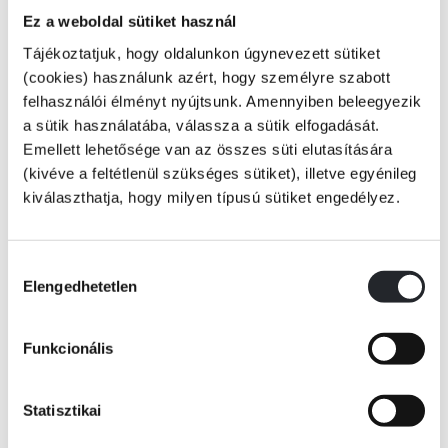
Világjáró Vilmos nagyapám úgy döntött, tappancsraesett egeret farag
Ez a weboldal sütiket használ
belőlem, és elküldött Afrikába! Bejártam a földrészt a Szaharától a
Tájékoztatjuk, hogy oldalunkon úgynevezett sütiket
Viktória-vízesésig, mégsem lett belőlem napon sült egér, sem
(cookies) használunk azért, hogy személyre szabott
oroszláneledel. És ezt csakis csodás új barátaimnak köszönhetem!
felhasználói élményt nyújtsunk. Amennyiben beleegyezik
a sütik használatába, válassza a sütik elfogadását.
Emellett lehetősége van az összes süti elutasítására
(kivéve a feltétlenül szükséges sütiket), illetve egyénileg
Tovább
A Mulatságos történetek sorozat köteteiben Geronimo Stilton meséli el
kiválaszthatja, hogy milyen típusú sütiket engedélyez.
kalandjait. És ő aztán tényleg soha nem unatkozik! Családjának és
KÖNYV ADATAI
barátainak köszönhetően gyakran keveredik igazán bajuszborzoló, ám
mindig extraegeresen mulatságos események középpontjába.
Hozzájárulás
Elengedhetetlen
kiválasztása
VIDEÓK
Funkcionális
És hogy kicsoda Geronimo Stilton? Rágcsáliában született, Egér-
szigeten. Diplomamunkáját a rágcsálóirodalom toponímiájából és
RÉSZLET A KÖNYVBŐL
összehasonlító ősegérkori filozófiából írta. Geronimo Rágcsália
Statisztikai
legolvasottabb napilapja, a Rágcsáló Hírek főszerkesztője. Az újságot