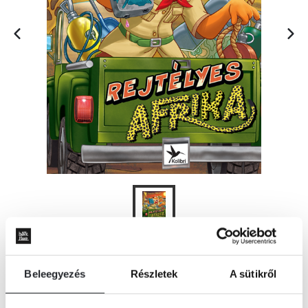
ÉRTESÍTÉST KÉREK
Beleegyezés
Részletek
A sütikről