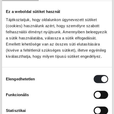
Ez a weboldal sütiket használ
Tájékoztatjuk, hogy oldalunkon úgynevezett sütiket
A testvérek kalandja folytatódik!
(cookies) használunk azért, hogy személyre szabott
felhasználói élményt nyújtsunk. Amennyiben beleegyezik
a sütik használatába, válassza a sütik elfogadását.
Emellett lehetősége van az összes süti elutasítására
(kivéve a feltétlenül szükséges sütiket), illetve egyénileg
Maddie és húga, Evie a Patanyom Tanyán élnek,
ahol varázskút is van – amely kívánságokat
teljesít!
kiválaszthatja, hogy milyen típusú sütiket engedélyez.
Tovább
KÖNYV ADATAI
Épp csak véget ért kalandjuk Maximusszal, Aranyhaj
lovával, amikor felbukkan Angus,
Merida gyönyörű,
éjfekete hátasa. Ismét a varázskúthoz fordulnak segítségért,
de ezúttal
Hozzájárulás
hiába. Mihez kezdjenek most a testvérek?
Hogyan juttassák vissza Angust a saját meséjébe?
Elengedhetetlen
kiválasztása
VIDEÓK
Funkcionális
"Anya ebben a pillanatban lépett vissza az istállóba.
Statisztikai