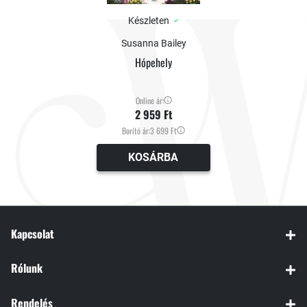
Készleten
Susanna Bailey
Hópehely
Online ár:
2 959 Ft
Borító ár:
3 699 Ft
KOSÁRBA
Kapcsolat
Rólunk
Rendelés