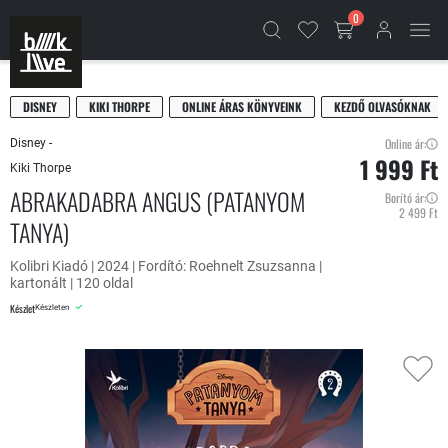
0
DISNEY
KIKI THORPE
ONLINE ÁRAS KÖNYVEINK
KEZDŐ OLVASÓKNAK
Online ár:
Disney -
1 999 Ft
Kiki Thorpe
ABRAKADABRA ANGUS (PATANYOM
Borító ár:
2 499 Ft
TANYA)
Kolibri Kiadó | 2024 | Fordító: Roehnelt Zsuzsanna |
kartonált | 120 oldal
Készlet
Készleten