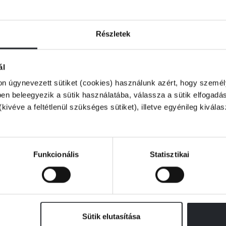
Részletek
cskeresés, ha szeretsz körülnézni a
ál
Neked való!
on úgynevezett sütiket (cookies) használunk azért, hogy személy
n beleegyezik a sütik használatába, válassza a sütik elfogadás
(kivéve a feltétlenül szükséges sütiket), illetve egyénileg kivála
: valakik ellopják egy idős hölgy
i, hogy a gyönyörű szőttes egy ősi rejtély
bátor felfedező hagyott örökül. Aki megfejti a
t. Tea Angyalai nem hagyhatják, hogy a
Funkcionális
Statisztikai
első kincshez a mesés Alabástromkerten át
Sütik elutasítása