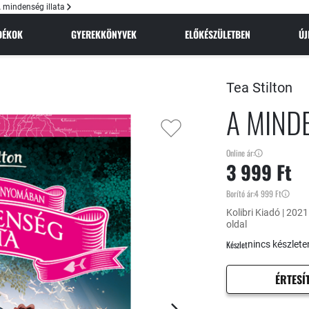
 mindenség illata
NDÉKOK
GYEREKKÖNYVEK
ELŐKÉSZÜLETBEN
Ú
Tea Stilton
A MIND
Online ár:
3 999 Ft
Borító ár:
4 999 Ft
Kolibri Kiadó | 202
oldal
Készlet
nincs készlete
ÉRTESÍ