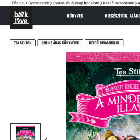
Főoldal
Gyereksarok
Gyerek- és Ifjúsági irodalom
Kezdő olvasóknak
A
KÖNYVEK
KIEGÉSZÍTŐK, AJÁ
TEA STILTON
ONLINE ÁRAS KÖNYVEINK
KEZDŐ OLVASÓKNAK