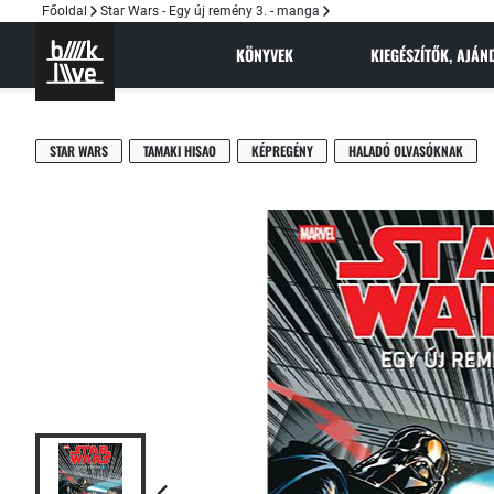
Főoldal
Star Wars - Egy új remény 3. - manga
KÖNYVEK
KIEGÉSZÍTŐK, AJÁ
STAR WARS
TAMAKI HISAO
KÉPREGÉNY
HALADÓ OLVASÓKNAK