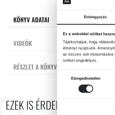
A messzi, messzi galaxis története nem csak a vásznon nyújt felejthe
Tovább
képzeletét megragadó Star Wars-saga első felvonása, az Egy új remén
formájában hív egy hamisítatlan sci-fi-kalandra, ikonikus gonoszokkal
Beleegyezés
KÖNYV ADATAI
Ez a weboldal sütiket haszn
VIDEÓK
Tájékoztatjuk, hogy oldalunk
élményt nyújtsunk. Amennyibe
az összes süti elutasítására 
sütiket engedélyez.
RÉSZLET A KÖNYVBŐL
Hozzájárulás
Elengedhetetlen
kiválasztása
EZEK IS ÉRDEKELHETNEK