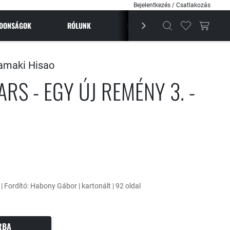
Bejelentkezés / Csatlakozás
JDONSÁGOK
RÓLUNK
BESTSELLEREK
MAGAZI
amaki Hisao
RS - EGY ÚJ REMÉNY 3. -
 | Fordító: Habony Gábor | kartonált | 92 oldal
RBA