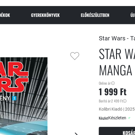
NDÉKOK
GYEREKKÖNYVEK
ELŐKÉSZÜLETBEN
Ú
Star Wars -
T
STAR WA
MANGA
Online ár:
1 999 Ft
Borító ár:
2 499 Ft
Kolibri Kiadó | 2025
Készlet
Készleten
KOSÁ