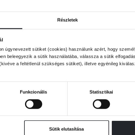
tetlen élményt – a számos generáció
y ezúttal négyrészes mangasorozat
 és inspiráló hősökkel
Részletek
ál
on úgynevezett sütiket (cookies) használunk azért, hogy személy
n beleegyezik a sütik használatába, válassza a sütik elfogadás
(kivéve a feltétlenül szükséges sütiket), illetve egyénileg kivála
Funkcionális
Statisztikai
Sütik elutasítása