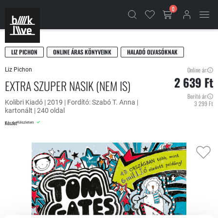
0
LIZ PICHON
ONLINE ÁRAS KÖNYVEINK
HALADÓ OLVASÓKNAK
Online ár:
Liz Pichon
2 639 Ft
EXTRA SZUPER NASIK (NEM IS)
Borító ár:
Kolibri Kiadó | 2019 | Fordító: Szabó T. Anna |
3 299 Ft
kartonált | 240 oldal
Készlet
Készleten