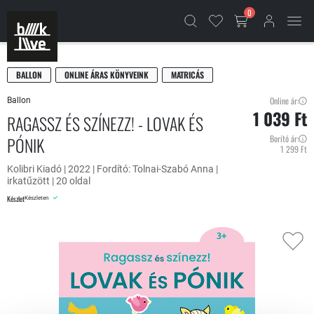
0
BALLON
ONLINE ÁRAS KÖNYVEINK
MATRICÁS
Online ár:
Ballon
1 039 Ft
RAGASSZ ÉS SZÍNEZZ! - LOVAK ÉS
PÓNIK
Borító ár:
1 299 Ft
Kolibri Kiadó | 2022 | Fordító: Tolnai-Szabó Anna |
irkatűzött | 20 oldal
Készlet
Készleten