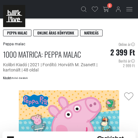
0
PEPPA MALAC
ONLINE ÁRAS KÖNYVEINK
MATRICÁS
Online ár:
Peppa malac
2 399 Ft
1000 MATRICA: PEPPA MALAC
Borító ár:
Kolibri Kiadó | 2021 | Fordító: Horváth M. Zsanett |
2 999 Ft
kartonált | 48 oldal
Készlet
Utolsó darabok