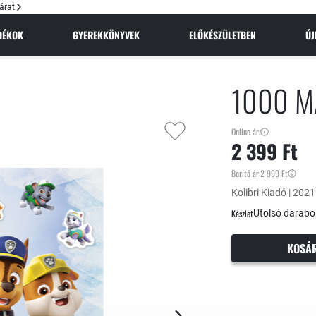
árat
NDÉKOK
GYEREKKÖNYVEK
ELŐKÉSZÜLETBEN
Ú
1000 M
Online ár:
2 399 Ft
Borító ár:
2 999 Ft
Kolibri Kiadó | 2021
Készlet
Utolsó darabo
KOSÁ