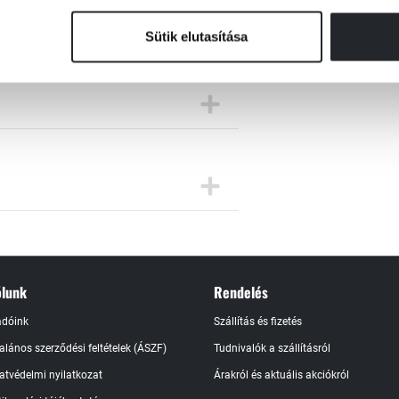
Sütik elutasítása
lunk
Rendelés
adóink
Szállítás és fizetés
talános szerződési feltételek (ÁSZF)
Tudnivalók a szállításról
atvédelmi nyilatkozat
Árakról és aktuális akciókról