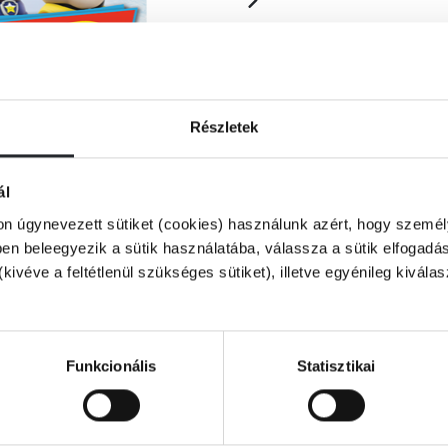
Részletek
ál
on úgynevezett sütiket (cookies) használunk azért, hogy személy
n beleegyezik a sütik használatába, válassza a sütik elfogadás
(kivéve a feltétlenül szükséges sütiket), illetve egyénileg kivála
Funkcionális
Statisztikai
 játékos feladatokat! 1000 matricát és több
ztatóban!