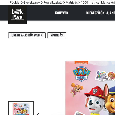
Főoldal
Gyereksarok
Foglalkoztató
Matricás
1000 matrica: Mancs őrj
KÖNYVEK
KIEGÉSZÍTŐK, AJÁ
ONLINE ÁRAS KÖNYVEINK
MATRICÁS