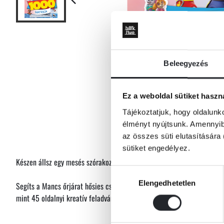
Beleegyezés
Ez a weboldal sütiket haszn
Tájékoztatjuk, hogy oldalunk
élményt nyújtsunk. Amennyibe
az összes süti elutasítására 
sütiket engedélyez.
Készen állsz egy mesés szórakozásra?
Hozzájárulás
Elengedhetetlen
kiválasztása
Segíts a Mancs őrjárat hősies csapatának megoldani a rejtvényeket és
mint 45 oldalnyi kreatív feladvány vár rád ebben a nagyszerű foglalko