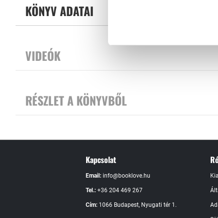
KÖNYV ADATAI
VIDEÓK
RÉSZLET A KÖNYVBŐL
Kapcsolat
Ró
Email:
info@booklove.hu
Ki
Tel.:
+36 204 469 267
Ál
Cím:
1066 Budapest, Nyugati tér 1.
Ad