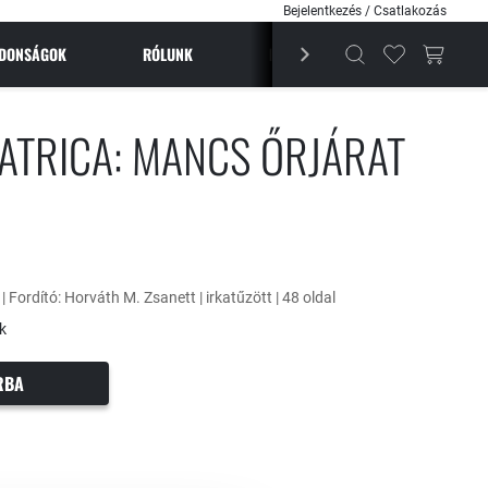
Bejelentkezés / Csatlakozás
JDONSÁGOK
RÓLUNK
BESTSELLEREK
MAGAZI
ATRICA: MANCS ŐRJÁRAT
 | Fordító: Horváth M. Zsanett | irkatűzött | 48 oldal
k
RBA