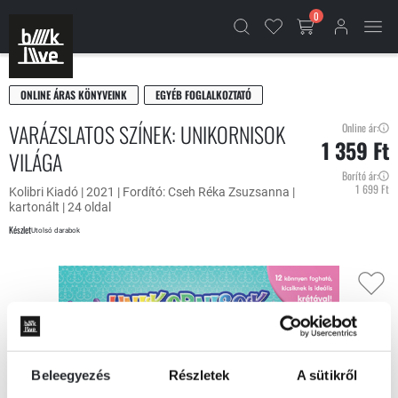
0
ONLINE ÁRAS KÖNYVEINK
EGYÉB FOGLALKOZTATÓ
VARÁZSLATOS SZÍNEK: UNIKORNISOK
Online ár:
1 359 Ft
VILÁGA
Borító ár:
1 699 Ft
Kolibri Kiadó | 2021 | Fordító: Cseh Réka Zsuzsanna |
kartonált | 24 oldal
Készlet
Utolsó darabok
Beleegyezés
Részletek
A sütikről