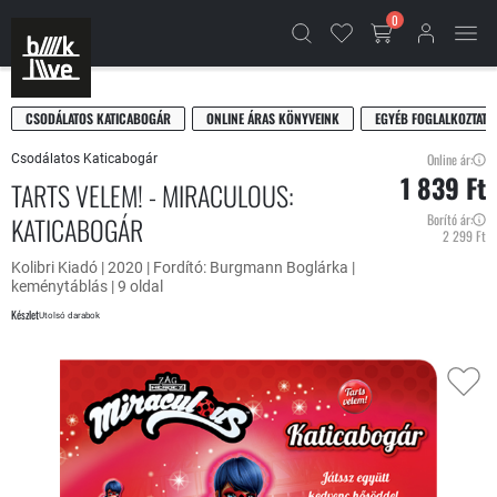
0
CSODÁLATOS KATICABOGÁR
ONLINE ÁRAS KÖNYVEINK
EGYÉB FOGLALKOZTATÓ
Online ár:
Csodálatos Katicabogár
1 839 Ft
TARTS VELEM! - MIRACULOUS:
KATICABOGÁR
Borító ár:
2 299 Ft
Kolibri Kiadó | 2020 | Fordító: Burgmann Boglárka |
keménytáblás | 9 oldal
Készlet
Utolsó darabok