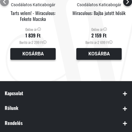
Csodálatos Katicabogár
Csodálatos Katicabogár
Tarts velem! - Miraculous:
Miraculous: Bajba jutott hősök
Fekete Macska
Online ár:
Online ár:
1 839 Ft
2 159 Ft
Borító ár:
2 299 Ft
Borító ár:
2 699 Ft
KOSÁRBA
KOSÁRBA
Kapcsolat
Rólunk
Rendelés