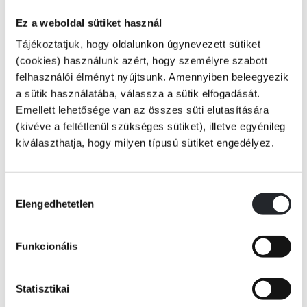
Ez a weboldal sütiket használ
Olvass és játssz együtt kedvenc Miraculous-szereplőddel!
Tájékoztatjuk, hogy oldalunkon úgynevezett sütiket
(cookies) használunk azért, hogy személyre szabott
Vedd ki a figurát, és kezdődhet is a játék. Illeszd össze a talpacskával,
felhasználói élményt nyújtsunk. Amennyiben beleegyezik
és alkosd meg a saját Katicabogár-figurádat!
a sütik használatába, válassza a sütik elfogadását.
Emellett lehetősége van az összes süti elutasítására
Kezdődjék a kaland!
(kivéve a feltétlenül szükséges sütiket), illetve egyénileg
kiválaszthatja, hogy milyen típusú sütiket engedélyez.
KÖNYV ADATAI
Hozzájárulás
Elengedhetetlen
kiválasztása
VIDEÓK
Funkcionális
RÉSZLET A KÖNYVBŐL
Statisztikai