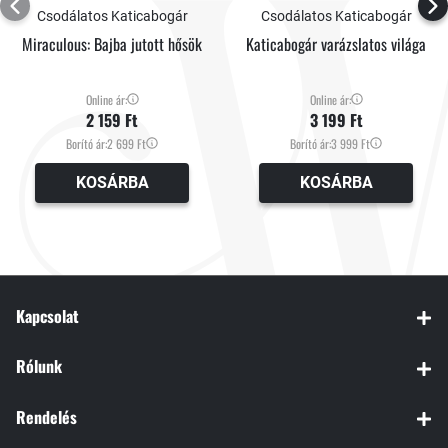
Csodálatos Katicabogár
Csodálatos Katicabogár
Miraculous: Bajba jutott hősök
Katicabogár varázslatos világa
Online ár:
Online ár:
2 159 Ft
3 199 Ft
Borító ár:
2 699 Ft
Borító ár:
3 999 Ft
KOSÁRBA
KOSÁRBA
Kapcsolat
Rólunk
Rendelés