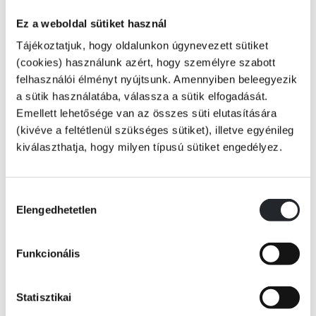
Ez a weboldal sütiket használ
Olvass és játssz együtt kedvenc Miraculous-szereplőddel!
Tájékoztatjuk, hogy oldalunkon úgynevezett sütiket
(cookies) használunk azért, hogy személyre szabott
Vedd ki a figurát, és kezdődhet is a játék. Illeszd össze a talpacskával,
felhasználói élményt nyújtsunk. Amennyiben beleegyezik
és alkosd meg a saját Fekete Macska-figurádat!
a sütik használatába, válassza a sütik elfogadását.
Emellett lehetősége van az összes süti elutasítására
Kezdődjék a kaland!
(kivéve a feltétlenül szükséges sütiket), illetve egyénileg
kiválaszthatja, hogy milyen típusú sütiket engedélyez.
KÖNYV ADATAI
Hozzájárulás
Elengedhetetlen
kiválasztása
VIDEÓK
Funkcionális
RÉSZLET A KÖNYVBŐL
Statisztikai