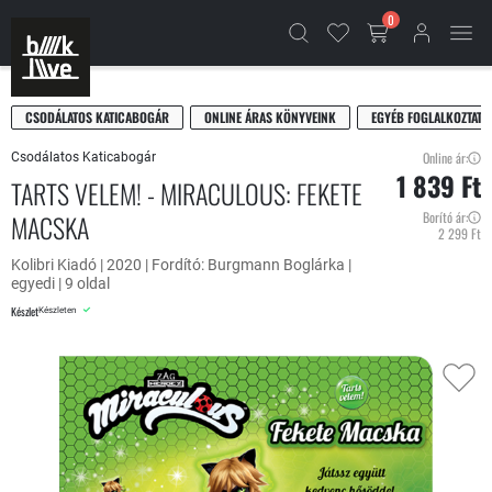
0
CSODÁLATOS KATICABOGÁR
ONLINE ÁRAS KÖNYVEINK
EGYÉB FOGLALKOZTATÓ
Online ár:
Csodálatos Katicabogár
1 839 Ft
TARTS VELEM! - MIRACULOUS: FEKETE
MACSKA
Borító ár:
2 299 Ft
Kolibri Kiadó | 2020 | Fordító: Burgmann Boglárka |
egyedi | 9 oldal
Készlet
Készleten