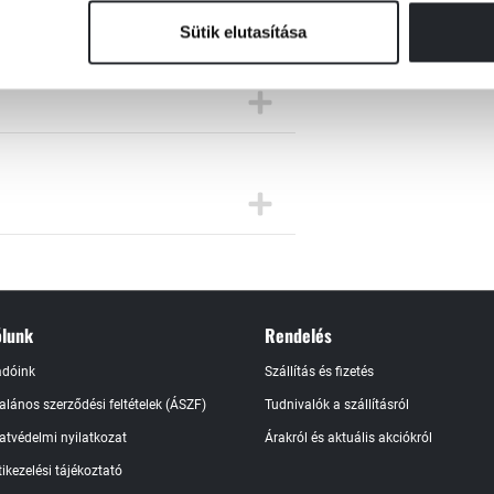
Sütik elutasítása
lunk
Rendelés
adóink
Szállítás és fizetés
talános szerződési feltételek (ÁSZF)
Tudnivalók a szállításról
atvédelmi nyilatkozat
Árakról és aktuális akciókról
ikezelési tájékoztató