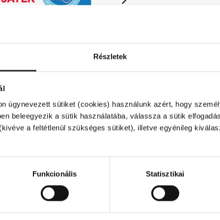
Részletek
ál
on úgynevezett sütiket (cookies) használunk azért, hogy személy
n beleegyezik a sütik használatába, válassza a sütik elfogadás
(kivéve a feltétlenül szükséges sütiket), illetve egyénileg kivála
s, kirakó, különbségkereső, szudoku és
özben a gyerekek képességei játékosan
Funkcionális
Statisztikai