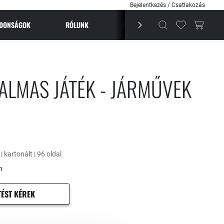
Bejelentkezés / Csatlakozás
JDONSÁGOK
RÓLUNK
BESTSELLEREK
MAGAZI
GALMAS JÁTÉK - JÁRMŰVEK
| kartonált | 96 oldal
n
TÉST KÉREK