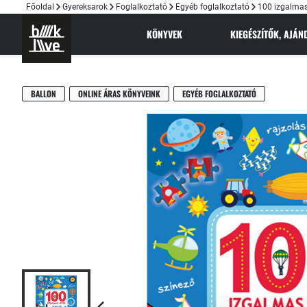
Főoldal
Gyereksarok
Foglalkoztató
Egyéb foglalkoztató
100 izgalmas
KÖNYVEK
KIEGÉSZÍTŐK, AJÁ
BALLON
ONLINE ÁRAS KÖNYVEINK
EGYÉB FOGLALKOZTATÓ