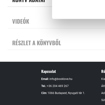
VIDEÓK
RÉSZLET A KÖNYVBŐL
Kapcsolat
Ró
Email:
info@booklove.hu
Ki
Tel.:
+36 204 469 267
Ál
Cím:
1066 Budapest, Nyugati tér 1.
Ad
Süt