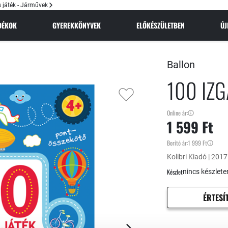
 játék - Járművek
NDÉKOK
GYEREKKÖNYVEK
ELŐKÉSZÜLETBEN
Ú
Ballon
100 IZ
Online ár:
1 599 Ft
Borító ár:
1 999 Ft
Kolibri Kiadó | 2017 
Készlet
nincs készlete
ÉRTESÍ