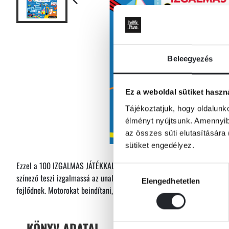
Beleegyezés
Ez a weboldal sütiket haszn
Tájékoztatjuk, hogy oldalunk
élményt nyújtsunk. Amennyibe
az összes süti elutasítására 
sütiket engedélyez.
Ezzel a 100 IZGALMAS JÁTÉKKAL hamar telik az idő! Megannyi labirintu
Hozzájárulás
színező teszi izgalmassá az unalmas órákat. A feladatok megoldása k
Elengedhetetlen
kiválasztása
fejlődnek. Motorokat beindítani, indulhat a játék!
KÖNYV ADATAI