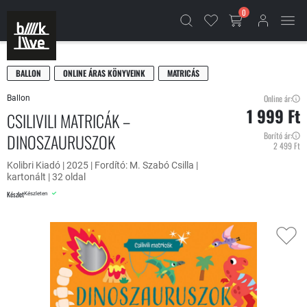
0
BALLON
ONLINE ÁRAS KÖNYVEINK
MATRICÁS
Online ár:
Ballon
1 999 Ft
CSILIVILI MATRICÁK –
DINOSZAURUSZOK
Borító ár:
2 499 Ft
Kolibri Kiadó | 2025 | Fordító: M. Szabó Csilla |
kartonált | 32 oldal
Készlet
Készleten