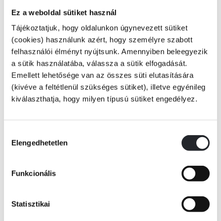
Ez a weboldal sütiket használ
Tájékoztatjuk, hogy oldalunkon úgynevezett sütiket
Ebben a könyvben szupermenő dinók várnak érdekes feladatokkal,
(cookies) használunk azért, hogy személyre szabott
izgalmas játékokkal.
felhasználói élményt nyújtsunk. Amennyiben beleegyezik
a sütik használatába, válassza a sütik elfogadását.
Színezz, számolj, gondolkodj, és díszítsd a képeket csillogó matricákkal!
Emellett lehetősége van az összes süti elutasítására
Jó szórakozást!
(kivéve a feltétlenül szükséges sütiket), illetve egyénileg
kiválaszthatja, hogy milyen típusú sütiket engedélyez.
KÖNYV ADATAI
Hozzájárulás
Elengedhetetlen
kiválasztása
VIDEÓK
Funkcionális
Statisztikai
RÉSZLET A KÖNYVBŐL